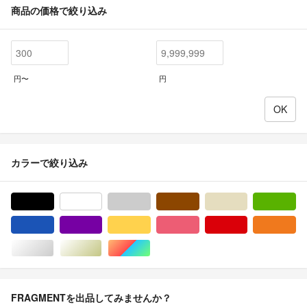
商品の価格で絞り込み
円〜
円
カラーで絞り込み
ブラック/黒色系
ホワイト/白色系
グレー/灰色系
ブラウン/茶色系
ベージュ系
グ
ブルー・ネイビー/青色系
パープル/紫色系
イエロー/黄色系
ピンク/桃色系
レッド/赤色系
オ
シルバー/銀色系
ゴールド/金色系
マルチカラー
FRAGMENTを出品してみませんか？