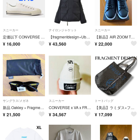
スニーカー
ナイロンジャケット
スニーカー
定価以下 CONVERSE ALL STAR V.A. ODORIBA
【fragmentdesign×UberEats】配達パートナー用ジャケット フード付きナイロンジャケット
【新品】AIR ZOOM TENNIS CLASSIC AC/FGMT
¥
16,000
¥
43,560
¥
22,000
サングラス/メガネ
スニーカー
トートバッグ
新品 Oakley × Fragment Design Frogskins 藤原ヒロシ サングラス
CONVERSE x VA x FRAGMENT "JACKPURCELL" 1935
【美品】ラミダス×フラグメント×シークエル トートバッグ コラボ 黒
¥
21,500
¥
34,567
¥
17,099