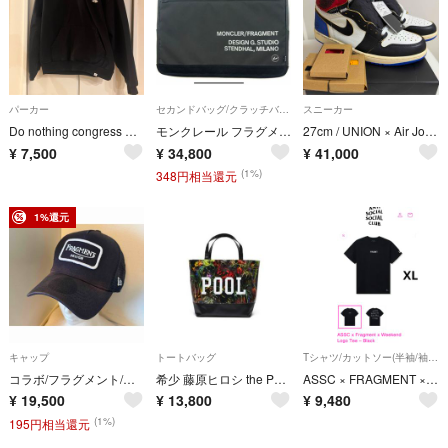
パーカー
セカンドバッグ/クラッチバッグ
スニーカー
Do nothing congress スウェットパーカー M 藤原ヒロシ
モンクレール フラグメント ラップトップケース 中古
27cm / UNION × Air Jordan 1 x fragment
¥
7,500
¥
34,800
¥
41,000
(1%)
348円相当還元
1%還元
キャップ
トートバッグ
Tシャツ/カットソー(半袖/袖なし)
コラボ/フラグメント/ニューエラ/限定/キャップ/メッシュ/別注/スナップバック
希少 藤原ヒロシ the POOL aoyama AMKK コラボ ミニトート
ASSC × FRAGMENT × Weekend Logo TEE -XL
¥
19,500
¥
13,800
¥
9,480
(1%)
195円相当還元