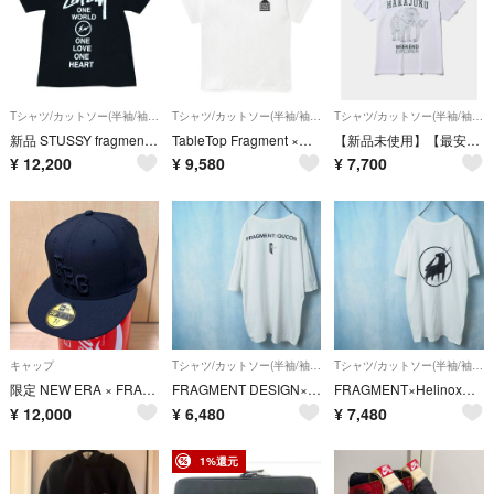
Tシャツ/カットソー(半袖/袖なし)
Tシャツ/カットソー(半袖/袖なし)
Tシャツ/カットソー(半袖/袖なし)
新品 STUSSY fragment コラボ 半袖Tシャツ S 黒 チャリティー
TableTop Fragment ×DoverStreetMarket TEE
【新品未使用】【最安値】フラグメント ODORIBA HARAJUKU Tシャツ
¥
12,200
¥
9,580
¥
7,700
キャップ
Tシャツ/カットソー(半袖/袖なし)
Tシャツ/カットソー(半袖/袖なし)
限定 NEW ERA × FRAGMENT - FRG BLACK 59FIFTY CAP
FRAGMENT DESIGN×QUCON｜オープニング記念Tシャツ（XL）
FRAGMENT×Helinox｜HCCオープン記念限定Tシャツ （Wht・L）
¥
12,000
¥
6,480
¥
7,480
1%還元