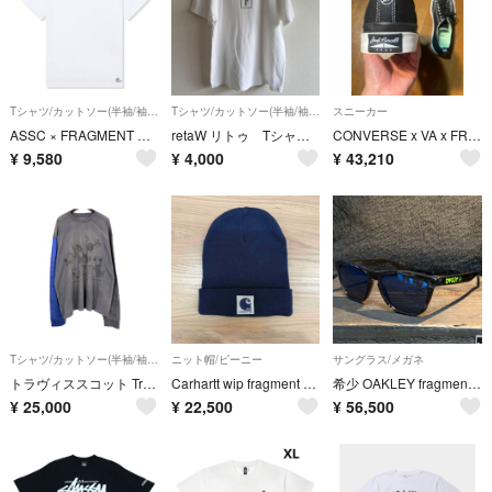
Tシャツ/カットソー(半袖/袖なし)
Tシャツ/カットソー(半袖/袖なし)
スニーカー
ASSC × FRAGMENT DESIGN TEE - White XL
retaW リトゥ Tシャツ フラグメント
CONVERSE x VA x FRAGMENT "JACKPURCELL" 1935
¥
9,580
¥
4,000
¥
43,210
Tシャツ/カットソー(半袖/袖なし)
ニット帽/ビーニー
サングラス/メガネ
トラヴィススコット Travis Scott × フラグメントデザイン fragment design × 村上隆 【 CACTUS JACK DRIFT LS TEE 】 グラフィック プリント ロングスリーブ 長袖 カットソー w27639
Carhartt wip fragment design ビーニー ネイビー
希少 OAKLEY fragment design frogskins 初期
¥
25,000
¥
22,500
¥
56,500