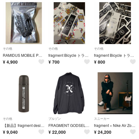
その他
その他
その他
RAMIDUS MOBILE PHONE STRAP fragment
fragment Bicycle トランプキーホルダー 数字カード 複数値引あり
fragment Bicycle トランプキーホルダー 絵柄カード 複数値引あり
¥
4,900
¥
700
¥
800
その他
ブルゾン
スニーカー
【新品】fragment design フラグメント デザイン STARBUCKS 象印マホービン ステンレス ボトル ブラック 黒 コラボ アイテム 水筒【メンズ】
FRAGMENT GODSELECTIONXXX ブルゾン Lサイズ
fragment × Nike Air Zoom Spiridon SP 黒タグ
¥
9,040
¥
22,000
¥
24,200