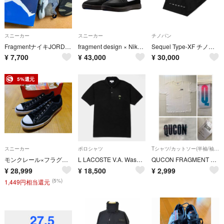
スニーカー
スニーカー
チノパン
FragmentナイキJORDANエアCADENCE sp 25.5(ケイデンス
fragment design × Nike Book2 フラグメント ナイキ
Sequel Type-XF チノパン Lサイズ 25SS
¥
7,700
¥
43,000
¥
30,000
5%還元
スニーカー
ポロシャツ
Tシャツ/カットソー(半袖/袖なし)
モンクレール×フラグメント×コンバースオールスターct70 30cm
L LACOSTE V.A. Washed Tumbler Polo
QUCON FRAGMENT skate 藤原ヒロシ Tシャツ 日本製 XL 白
¥
28,999
¥
18,500
¥
2,999
(5%)
1,449円相当還元