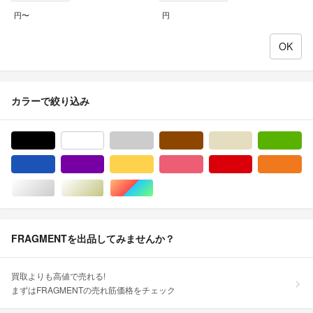
円〜
円
カラーで絞り込み
ブラック/黒色系
ホワイト/白色系
グレー/灰色系
ブラウン/茶色系
ベージュ系
グ
ブルー・ネイビー/青色系
パープル/紫色系
イエロー/黄色系
ピンク/桃色系
レッド/赤色系
オ
シルバー/銀色系
ゴールド/金色系
マルチカラー
FRAGMENTを出品してみませんか？
買取よりも高値で売れる!
まずはFRAGMENTの売れ筋価格をチェック