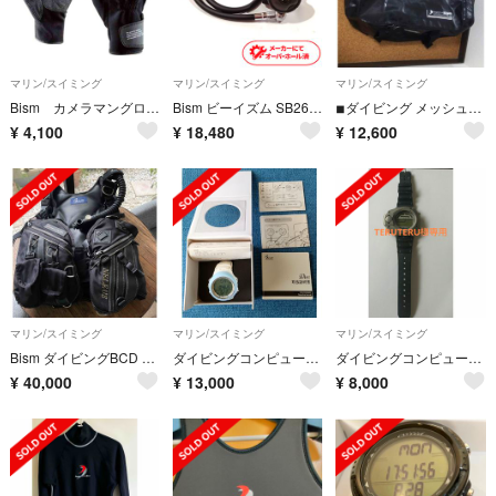
マリン/スイミング
マリン/スイミング
マリン/スイミング
Bism カメラマングローブSサイズ新品未使用
Bism ビーイズム SB2600 ビーンズ オクトパス ダイビング OH済み 中古 1
◾︎ダイビング メッシュバッグ Bism 新品
¥
4,100
¥
18,480
¥
12,600
マリン/スイミング
マリン/スイミング
マリン/スイミング
Bism ダイビングBCD ネレウスBC
ダイビングコンピュータ Bism Duo おまけ付き
ダイビングコンピューター
¥
40,000
¥
13,000
¥
8,000