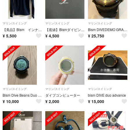
マリン/スイミング
マリン/スイミング
マリン/スイミング
【美品】Bism インナーウェア ホットカプセル ビーイズム Mサイズ
【底値】Bismダイビングウェットスーツ(ツーピース)
Bism DIVEDEMO GRANDE exceed ダイコン 黒中古 セール
¥
5,500
¥
4,500
¥
25,750
マリン/スイミング
マリン/スイミング
マリン/スイミング
Bism Dive Beans Duo ダイブコンピューター黒
ダイブコンピューター
bism DIVE duo advance
¥
10,000
¥
2,000
¥
15,000