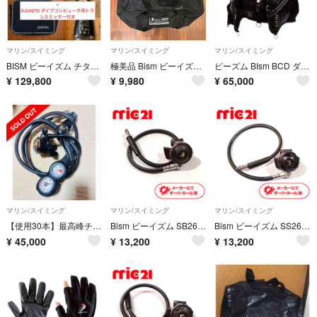
マリン/スイミング
マリン/スイミング
マリン/スイミング
BISM ビーイズム チタニウム レギュレーター セット/Titanium
極美品 Bism ビーイズム ダイビング メッシュバッグ
ビーズム BIsm BCD ダイビング 重器材 ネレウス
¥
129,800
¥
9,980
¥
65,000
マリン/スイミング
マリン/スイミング
マリン/スイミング
【使用30本】最高峰チタン製 Bism レギュレーター TUSA 2連ゲージ
Bism ビーイズム SB2600 オクトパス ダイビング OH済み 中古 33
Bism ビーイズム SS2600KKK オクトパス ダイビング OH済み 中古 32
¥
45,000
¥
13,200
¥
13,200