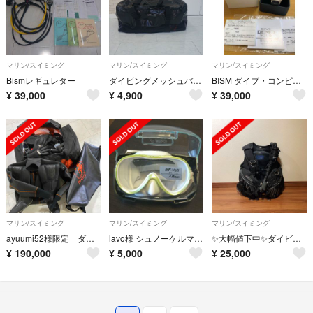
マリン/スイミング
マリン/スイミング
マリン/スイミング
Bismレギュレター
ダイビングメッシュバッグ
BISM ダイブ・コンピュータ （スキューバダイビング）
¥
39,000
¥
4,900
¥
39,000
マリン/スイミング
マリン/スイミング
マリン/スイミング
ayuumi52様限定 ダイビング器材フルセット 最終値下げ
lavo様 シュノーケルマスク Bism ベール
✨大幅値下中✨ダイビング器材 ネレウス BC バージョン D Bism
¥
190,000
¥
5,000
¥
25,000