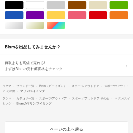
ブラック/黒色系
ホワイト/白色系
グレー/灰色系
ブラウン/茶色系
ベージュ系
グ
ブルー・ネイビー/青色系
パープル/紫色系
イエロー/黄色系
ピンク/桃色系
レッド/赤色系
オ
シルバー/銀色系
ゴールド/金色系
マルチカラー
Bismを出品してみませんか？
買取よりも高値で売れる!
まずはBismの売れ筋価格をチェック
ラクマ
ブランド一覧
Bism（ビーイズム）
スポーツ/アウトドア
スポーツ/アウトド
ア その他
マリン/スイミング
ラクマ
カテゴリ一覧
スポーツ/アウトドア
スポーツ/アウトドア その他
マリン/スイ
ミング
Bismのマリン/スイミング
ページの上へ戻る