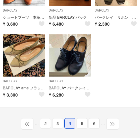
BARCLAY
BARCLAY
BARCLAY
ショートブーツ 本革 2way リボン リアルレザー
新品 BARCLAY バック
バークレイ リボン パンプス 23.5 EE
¥
3,600
¥
6,480
¥
2,300
BARCLAY
BARCLAY
BARCLAY ame フラットシューズ
BARCLAY バークレイ パンプス 22cm
¥
3,300
¥
6,280
…
2
3
4
5
6
…