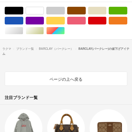
ブラック/黒色系
ホワイト/白色系
グレー/灰色系
ブラウン/茶色系
ベージュ系
グ
ブルー・ネイビー/青色系
パープル/紫色系
イエロー/黄色系
ピンク/桃色系
レッド/赤色系
オ
シルバー/銀色系
ゴールド/金色系
マルチカラー
ラクマ
ブランド一覧
BARCLAY（バークレー）
BARCLAY(バークレー)の値下げアイテ
ム
ページの上へ戻る
注目ブランド一覧