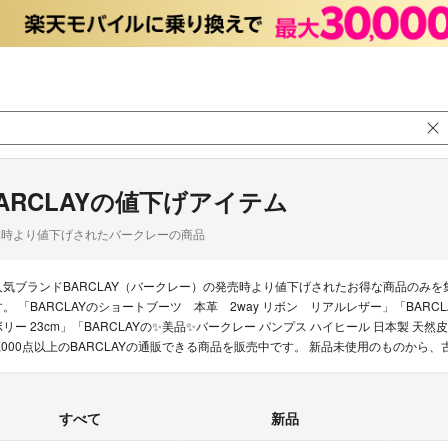
ARCLAYの値下げアイテム
品時より値下げされたバークレーの商品
人気ブランドBARCLAY（バークレー）の発売時より値下げされたお得な商品のみ
す。 「BARCLAYのショートブーツ 本革 2way リボン リアルレザー」「BARCLA
ボリー 23cm」「BARCLAYの✨美品✨バークレー パンプス ハイヒール 日本製 天
5,000点以上のBARCLAYの通販できる商品を販売中です。 新品未使用のものか
すべて
新品