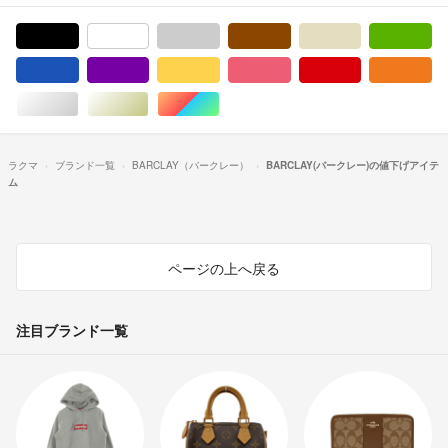
ブラック/黒色系
ホワイト/白色系
グレー/灰色系
ブラウン/茶色系
ベージュ系
グ
ブルー・ネイビー/青色系
パープル/紫色系
イエロー/黄色系
ピンク/桃色系
レッド/赤色系
オ
シルバー/銀色系
ゴールド/金色系
マルチカラー
ラクマ
ブランド一覧
BARCLAY（バークレー）
BARCLAY(バークレー)の値下げアイテ
ム
ページの上へ戻る
注目ブランド一覧