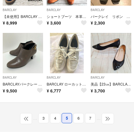
BARCLAY
BARCLAY
BARCLAY
【未使用】BARCLAY レザーシューズ 本革 エナメル 黒 23.5
ショートブーツ 本革 2way リボン リアルレザー
バークレイ リボン パンプス 23.5 EE
¥
8,999
¥
3,600
¥
2,300
BARCLAY
BARCLAY
BARCLAY
BARCLAYバークレー ブーティー ショートブーツ 23.5 ブラウン グレー
BARCLAY ローカットスニーカー
美品【23㎝】BARCLAY 日本製 エナメルポインテッドトゥ パンプス 黒 フラットシューズ
¥
9,500
¥
6,777
¥
3,700
…
3
4
5
6
7
…