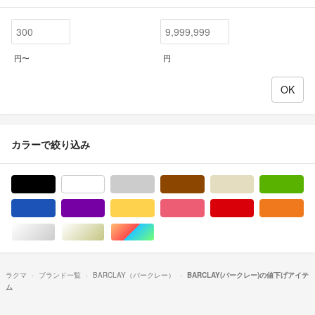
円〜
円
カラーで絞り込み
ブラック/黒色系
ホワイト/白色系
グレー/灰色系
ブラウン/茶色系
ベージュ系
グ
ブルー・ネイビー/青色系
パープル/紫色系
イエロー/黄色系
ピンク/桃色系
レッド/赤色系
オ
シルバー/銀色系
ゴールド/金色系
マルチカラー
ラクマ
ブランド一覧
BARCLAY（バークレー）
BARCLAY(バークレー)の値下げアイテ
ム