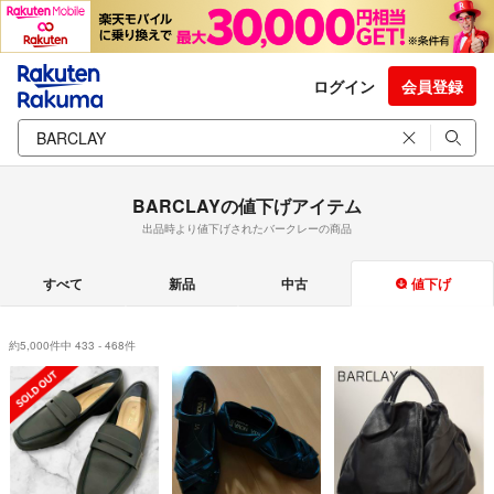
ログイン
会員登録
BARCLAYの値下げアイテム
出品時より値下げされたバークレーの商品
すべて
新品
中古
値下げ
約5,000件中 433 - 468件