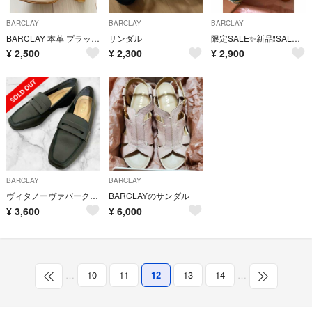
BARCLAY
BARCLAY
BARCLAY
BARCLAY 本革 プラットフォーム サンダル 24cm 日本製 バークレー
サンダル
限定SALE✨新品❗️SALE‼️【BARCLAY】サンダル
¥
2,500
¥
2,300
¥
2,900
BARCLAY
BARCLAY
ヴィタノーヴァバークレー コインローファースリッポン ブラック黒 スクエアトゥ
BARCLAYのサンダル
¥
3,600
¥
6,000
…
10
11
12
13
14
…