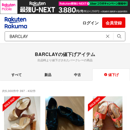
ログイン
会員登録
BARCLAYの値下げアイテム
出品時より値下げされたバークレーの商品
すべて
新品
中古
値下げ
約5,000件中 397 - 432件