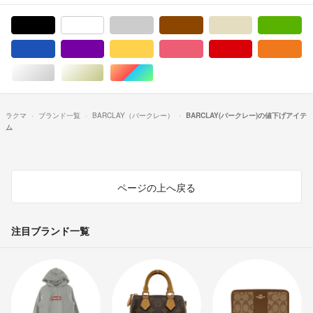
ブラック/黒色系
ホワイト/白色系
グレー/灰色系
ブラウン/茶色系
ベージュ系
グ
ブルー・ネイビー/青色系
パープル/紫色系
イエロー/黄色系
ピンク/桃色系
レッド/赤色系
オ
シルバー/銀色系
ゴールド/金色系
マルチカラー
ラクマ
ブランド一覧
BARCLAY（バークレー）
BARCLAY(バークレー)の値下げアイテ
ム
ページの上へ戻る
注目ブランド一覧