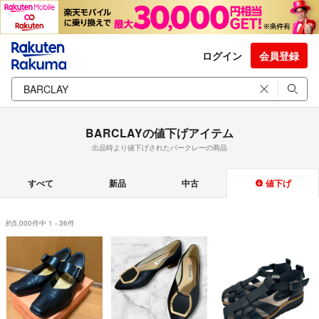
ログイン
会員登録
BARCLAYの値下げアイテム
出品時より値下げされたバークレーの商品
すべて
新品
中古
値下げ
約5,000件中 1 - 36件