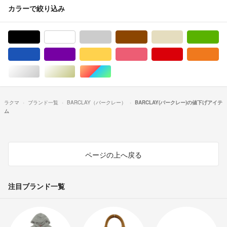
カラーで絞り込み
ブラック/黒色系
ホワイト/白色系
グレー/灰色系
ブラウン/茶色系
ベージュ系
グ
ブルー・ネイビー/青色系
パープル/紫色系
イエロー/黄色系
ピンク/桃色系
レッド/赤色系
オ
シルバー/銀色系
ゴールド/金色系
マルチカラー
ラクマ
ブランド一覧
BARCLAY（バークレー）
BARCLAY(バークレー)の値下げアイテ
ム
ページの上へ戻る
注目ブランド一覧