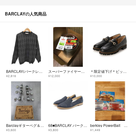
BARCLAYの人気商品
BARCLAY(バークレー) イタリア製 アルパカ混 クルーネックウールニット
スーパーファイヤーライン 4号 1200m グリーン 新品未使用 中深海
＊限定値下げ＊ビットローファー 24.0cm
¥2,816
¥12,000
¥10,000
Barclayギターペグ＆サウンドホールラベル
68■BARCLAY バークレー 本革ポインテッドスリッポン(24ｃｍ)美品
berkley PowerBait バークレイ パワーベイト
¥3,600
¥3,800
¥1,449