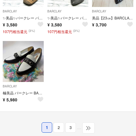
BARCLAY
BARCLAY
BARCLAY
✨美品✨バークレー パンプス ハイヒール 日本製 本革 ベージュ 22cm
✨美品✨バークレー パンプス ハイヒール 日本製 天然皮革 ラメグレー 23cm
美品【23㎝】BARCLAY 日本製 エナメルポインテッドトゥ パンプス 黒 フラットシューズ
¥
3,580
¥
3,580
¥
3,700
(3%)
(3%)
107円相当還元
107円相当還元
BARCLAY
極美品 バークレー BARCLAY ビットローファー バイカラーポインテッドトゥ
¥
5,980
1
2
3
…