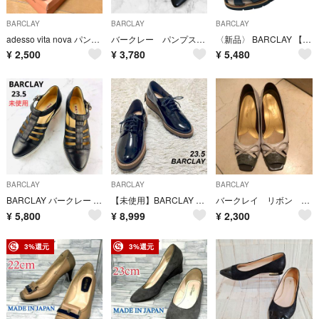
BARCLAY
BARCLAY
BARCLAY
adesso vita nova パンプス
バークレー パンプス フラットシューズ ブラック黒 ポインテッドトゥ バックル
〈新品〉 BARCLAY 【23EEE】Tストラップ コンフォートシューズ 黒
¥
2,500
¥
3,780
¥
5,480
BARCLAY
BARCLAY
BARCLAY
BARCLAY バークレー ストラップサンダル 23.5 《未使用》
【未使用】BARCLAY レザーシューズ 本革 エナメル 黒 23.5
バークレイ リボン パンプス 23.5 EE
¥
5,800
¥
8,999
¥
2,300
3%還元
3%還元