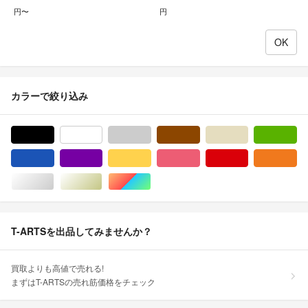
円〜
円
カラーで絞り込み
ブラック/黒色系
ホワイト/白色系
グレー/灰色系
ブラウン/茶色系
ベージュ系
グ
ブルー・ネイビー/青色系
パープル/紫色系
イエロー/黄色系
ピンク/桃色系
レッド/赤色系
オ
シルバー/銀色系
ゴールド/金色系
マルチカラー
T-ARTSを出品してみませんか？
買取よりも高値で売れる!
まずはT-ARTSの売れ筋価格をチェック