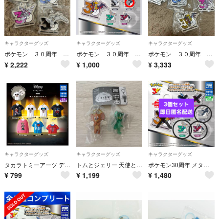
キャラクターグッズ
キャラクターグッズ
キャラクターグッズ
ポケモン ３０周年 メタルチャームマスコット 〜カントー、ジョウト、ホウエン〜
ポケモン ３０周年 メタルチャームマスコット 〜シンオウ、イッシュ、カロス〜
ポケモン ３０周年 メタルチャームマスコット 〜シンオウ、イッシュ、カロス〜
¥
2,222
¥
1,000
¥
3,333
キャラクターグッズ
キャラクターグッズ
キャラクターグッズ
タカラトミーアーツ ディズニー SERIES CREATED by MUS ウェアコレクション
トムとジェリー 天使と悪魔めじるしガチャマスコット めじるしアクセサリー 天使のジェリー 悪魔のジェリー 2個セット ガチャ
ポケモン30周年 メタルチャームマスコット第3弾(ゼクロム•ゼルネアス•イベルタル)3個セット
¥
799
¥
1,199
¥
1,480