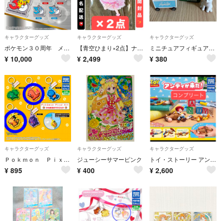
キャラクターグッズ
キャラクターグッズ
キャラクターグッズ
ポケモン３０周年 メタルチャームマスコット第一弾コンプリート
【青空ひまり×2点】ナムコ限定 映画 ひみつのアイプリ アクリルスタンド
ミニチュアフィギュア まとめ売り 3点セット コレクション シリーズ ガチャ
¥
10,000
¥
2,499
¥
380
キャラクターグッズ
キャラクターグッズ
キャラクターグッズ
Ｐｏｋｍｏｎ Ｐｉｘｅｌ Ａｒｔ つれあるきマスコット
ジューシーサマーピンク
トイ・ストーリー アンディが来た！ フィギュア 全4種コンプリートセット
¥
895
¥
400
¥
2,600