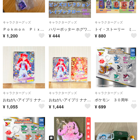
キャラクターグッズ
キャラクターグッズ
キャラクターグッズ
Ｐｏｋｍｏｎ Ｐｉｘｅｌ Ａｒｔ つれあるきマスコット
ハリーポッター ホグワーツ魔法学校 ピンズコレクション レイブンクロー
トイ・ストーリー ミニチュアパッケージコレクション Ｖｅｒ．２
¥
1,200
¥
444
¥
880
キャラクターグッズ
キャラクターグッズ
キャラクターグッズ
おねがいアイプリ ナナ うらないクォーツ
おねがいアイプリ ナナ うらないクォーツ ローズリボン
ポケモン ３０周年 メタルチャームマスコット 〜シンオウ、イッシュ、カロス〜 めじるしアクセサリー ディアルガ
¥
1,055
¥
1,444
¥
699