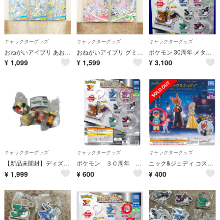
キャラクターグッズ
キャラクターグッズ
キャラクターグッズ
おねがいアイプリ あおあ リボンアイドルブルー トキメキトゥインクルブルー
おねがいアイプリ グミ1弾 いのり ぐみ リボンバレリーナオーロラピンク
ポケモン 30周年 メタルチャームマスコット シンオウ、イッシュ、カロス 第三弾 全7種 コンプリートセット ガチャ めじるし
¥
1,099
¥
1,599
¥
3,100
キャラクターグッズ
キャラクターグッズ
キャラクターグッズ
【新品未開封】ディズニーキャラクター スイートバターコレクション 全４種コンプリートセット★ ガチャまとめ売り
ポケモン ３０周年 メタルチャームマスコット 〜シンオウ、イッシュ、カロス〜
ニック&ジュディ コスチュームフィギュアコレクション
¥
1,999
¥
600
¥
400