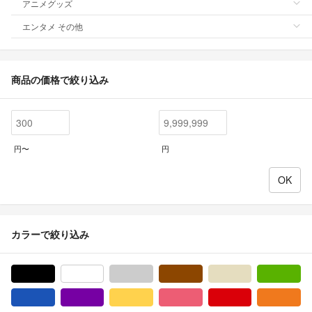
アニメグッズ
エンタメ その他
商品の価格で絞り込み
円〜
円
カラーで絞り込み
ブラック/黒色系
ホワイト/白色系
グレー/灰色系
ブラウン/茶色系
ベージュ系
グ
ブルー・ネイビー/青色系
パープル/紫色系
イエロー/黄色系
ピンク/桃色系
レッド/赤色系
オ