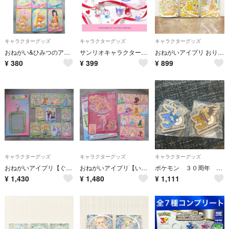
キャラクターグッズ
キャラクターグッズ
キャラクターグッズ
おねがい&ひみつのアイプリ【あめぽつぽつ コーデ】カード８枚セット
サンリオキャラクターズ なかよしドロップチャーム リトルツインスターズ
おねがいアイプリ おりびあ ガーデンラビット メルヘンフェスイエロー ゆうきのフラワーバズリウム
¥
380
¥
399
¥
899
キャラクターグッズ
キャラクターグッズ
キャラクターグッズ
おねがいアイプリ【ぐみ】DMMくじ C賞カードケースキーホルダー ＋カード11枚セット
おねがいアイプリ【いのり】DMMくじ E賞クリアファイル&ステッカー ＋カード14枚セット
ポケモン ３０周年 メタルチャームマスコット
¥
1,430
¥
1,480
¥
1,111