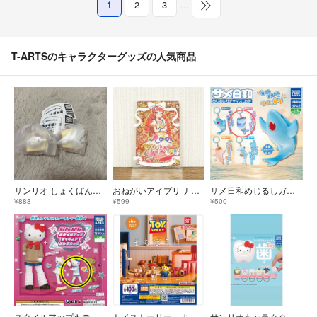
1
2
3
…
T-ARTSのキャラクターグッズの人気商品
サンリオ しょくぱんず シナモロール キティちゃん
おねがいアイプリ ナナ ローズリボン
サメ日和めじるしガチャマスコット 湯冷めザメ
¥888
¥599
¥500
スタイルアップキティ/スポーティ
トイストーリー まちぼうけ ロッツォ エイリアン
サンリオキャラクターズ みんなでなっちゃお！ 歯