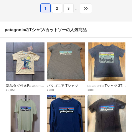
1
2
3
…
patagoniaのTシャツ/カットソーの人気商品
新品タグ付きPatagonia Tシャツ
パタゴニア Tシャツ
patagonia Tシャツ 3T ネイビー 半袖
¥2,350
¥700
¥300