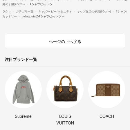
男の子用(90cm~)
Tシャツ/カットソー
ラクマ
カテゴリ一覧
キッズ/ベビー/マタニティ
キッズ服男の子用(90cm~)
Tシャツ/
カットソー
patagoniaのTシャツ/カットソー
ページの上へ戻る
注目ブランド一覧
Supreme
LOUIS
COACH
VUITTON