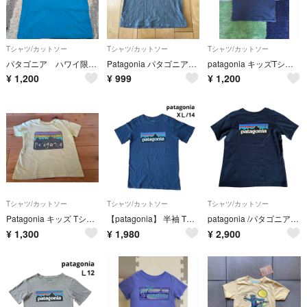
Tシャツ/カットソー
Tシャツ/カットソー
Tシャツ/カットソー
パタゴニア ハワイ限定 Tシャツ
Patagonia パタゴニア グレー Tシャツ 5T 110cm 120cm
patagonia キッズTシャツ XSサイズ
¥
1,200
¥
999
¥
1,200
Tシャツ/カットソー
Tシャツ/カットソー
Tシャツ/カットソー
Patagonia キッズ Tシャツ イエロー
【patagonia】 半袖 Tシャツ トップス ネイビー
patagonia /パタゴニア バックプリント ネイビーTシャツ美品XL-14
¥
1,300
¥
1,980
¥
2,900