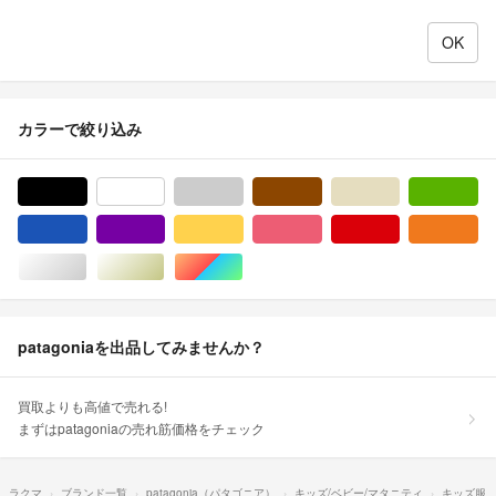
カラーで絞り込み
ブラック/黒色系
ホワイト/白色系
グレー/灰色系
ブラウン/茶色系
ベージュ系
グ
ブルー・ネイビー/青色系
パープル/紫色系
イエロー/黄色系
ピンク/桃色系
レッド/赤色系
オ
シルバー/銀色系
ゴールド/金色系
マルチカラー
patagoniaを出品してみませんか？
買取よりも高値で売れる!
まずはpatagoniaの売れ筋価格をチェック
ラクマ
ブランド一覧
patagonia（パタゴニア）
キッズ/ベビー/マタニティ
キッズ服