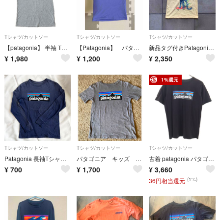
Tシャツ/カットソー
Tシャツ/カットソー
Tシャツ/カットソー
【patagonia】 半袖 Tシャツ トップス グレー
【Patagonia】 パタロハ 半袖Tシャツ 3T
新品タグ付きPatagonia Tシャツ
¥
1,980
¥
1,200
¥
2,350
1%還元
Tシャツ/カットソー
Tシャツ/カットソー
Tシャツ/カットソー
Patagonia 長袖Tシャツ ネイビー M 140 ロンT 難あり
パタゴニア キッズ ロゴTシャツ S 130
古着 patagonia パタゴニア 半袖 Tシャツ XXL16-18 ブラック 62153SP21 キッズ
¥
700
¥
1,700
¥
3,660
(1%)
36円相当還元