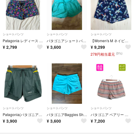
ショートパンツ
ショートパンツ
ショートパンツ
Patagonia レディース ショートパンツ サイズ10
パタゴニアショートパンツxxs
【Women's M ネイビー系】 2019 Patagonia ( パタゴニア ) バギーズ ショーツ 5インチ Baggies Shorts 5in Parrots: New Navy / PANN 希少カラー
¥
2,799
¥
3,600
¥
9,299
(3%)
278円相当還元
ショートパンツ
ショートパンツ
ショートパンツ
Patagonia(パタゴニア) ショートパンツ サイズS レディース美品 - グレー×イエロー ウエストゴム
パタゴニアBaggies Shortsショートパンツ XL 160cm キッズ
パタゴニア ベアリー バギーズ ショーツ レディース L 18年製 アウトドア ネイティブ 総柄 ショートパンツ スイム 短パン 海パン 水陸両用
¥
3,900
¥
3,600
¥
7,200