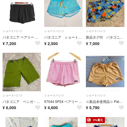
ショートパンツ
ショートパンツ
ショートパンツ
パタゴニア ベアリー バギーズ ショーツ レディース S / 古着 19年製 アウトドア ショートパンツ 短パン 海パン スイム サーフ 水陸両用 黒
パタゴニア ショートパンツ レディース
新品タグ付 パタゴニア バギーショーツ M STY57042SP17 gz5
¥
7,200
¥
2,500
¥
7,000
ショートパンツ
ショートパンツ
ショートパンツ
パタゴニア ベンガ・ロック・ショーツ 28インチ ハーフパンツ
57044 SP24 ベアリー バギーズ ショーツ S ピンク系
☆新品未使用品☆ Patagonia ショートパンツ
¥
6,000
¥
4,600
¥
5,790
3%還元