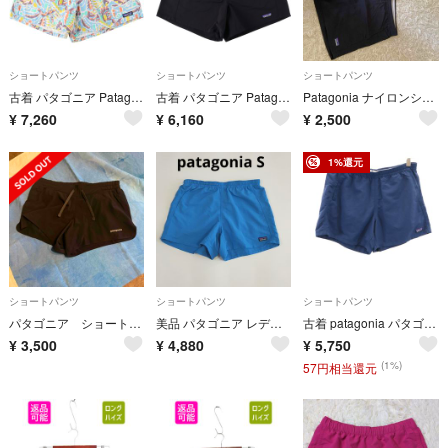
ショートパンツ
ショートパンツ
ショートパンツ
古着 パタゴニア Patagonia ファンホッガーズ ショーツ 4インチ 57160SP23 総柄 コットンショーツ ショートパンツ レディースM相当/eaa659451
古着 パタゴニア Patagonia BAGGIES SHORTS 5 バギーズ ショーツ 5インチ 57059SP22 ナイロンショーツ ショートパンツ レディースS相当/eaa652732
Patagonia ナイロンショーツ M ブラック ウエスト紐調整可
¥
7,260
¥
6,160
¥
2,500
1%還元
ショートパンツ
ショートパンツ
ショートパンツ
パタゴニア ショートパンツ ブラックS
美品 パタゴニア レディース バギーズショーツ 5インチ Sサイズ ブルー 水陸両用 ショートパンツ DWR 耐久撥水
古着 patagonia パタゴニア バギーズ ショートパンツ S ネイビー 57058 アウトドア レディース
¥
3,500
¥
4,880
¥
5,750
(1%)
57円相当還元