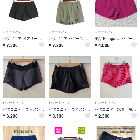
ショートパンツ
ショートパンツ
ショートパンツ
パタゴニア ベアリー バギーズ ショーツ レディース XS / 21年製 アウトドア ナイロン ショートパンツ 短パン 海パン スイム 水陸両用 黒
パタゴニア バギーズ ショーツ レディース XS アウトドア スイム サーフ ナイロン ショートパンツ 短パン 海パン 水陸両用 カーキ グリーン
美品 Patagonia バギーズショーツ ピンク Sサイズ
¥
7,200
¥
7,200
¥
4,000
ショートパンツ
ショートパンツ
ショートパンツ
パタゴニア ウィメンズ ストレッチ ハイドロピーク
パタゴニア ウィメンズ バギーズ
パタゴニア 水着 短パン
¥
3,200
¥
3,500
¥
2,300