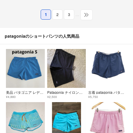
1
2
3
…
patagoniaのショートパンツの人気商品
美品 パタゴニア レディース バギーズショーツ 5インチ Sサイズ ブルー 水陸両用 ショートパンツ DWR 耐久撥水
Patagonia ナイロンショーツ M ブラック ウエスト紐調整可
古着 patagonia パタゴニア バギーズ ショートパンツ S ネイビー 57058 アウトドア レディース
¥4,880
¥2,500
¥5,750