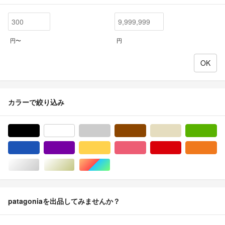
円〜
円
カラーで絞り込み
ブラック/黒色系
ホワイト/白色系
グレー/灰色系
ブラウン/茶色系
ベージュ系
グ
ブルー・ネイビー/青色系
パープル/紫色系
イエロー/黄色系
ピンク/桃色系
レッド/赤色系
オ
シルバー/銀色系
ゴールド/金色系
マルチカラー
patagoniaを出品してみませんか？