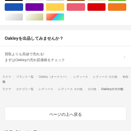
ブルー・ネイビー/青色系
パープル/紫色系
イエロー/黄色系
ピンク/桃色系
レッド/赤色系
オ
シルバー/銀色系
ゴールド/金色系
マルチカラー
Oakleyを出品してみませんか？
買取よりも高値で売れる!
まずはOakleyの売れ筋価格をチェック
ラクマ
ブランド一覧
Oakley（オークリー）
レディース
レディース その他
その
他
ラクマ
カテゴリ一覧
レディース
レディース その他
その他
Oakleyのその他
ページの上へ戻る