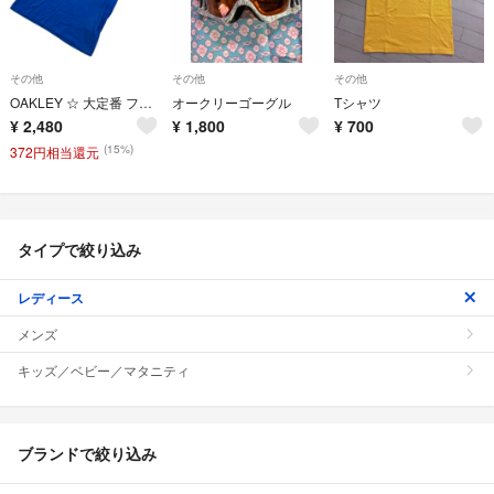
その他
その他
その他
OAKLEY ☆ 大定番 フロント ロゴ 半袖 Tシャツ ブルー 青 L スポーツ トレーニング ストリート ランニング 春夏 人気 オークリー■H303
オークリーゴーグル
Tシャツ
¥
2,480
¥
1,800
¥
700
(15%)
372円相当還元
タイプで絞り込み
レディース
メンズ
キッズ／ベビー／マタニティ
ブランドで絞り込み