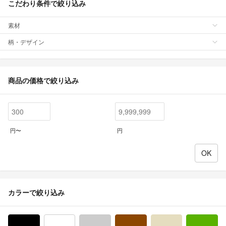
こだわり条件で絞り込み
素材
柄・デザイン
商品の価格で絞り込み
円〜
円
カラーで絞り込み
ブラック/黒色系
ホワイト/白色系
グレー/灰色系
ブラウン/茶色系
ベージュ系
グ