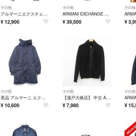
その他
その他
その他
アルマーニエクスチェンジ レザージャケット スエード ジップアップ S グレー
ARMANI EXCHANGE アルマーニエクスチェンジ フーディコート サイズ:S 中綿ライナージャケット ボルドー/ベージュ メンズ / 240001188877
¥
12,900
¥
39,500
¥
3,9
その他
その他
その他
美品 アルマーニ エクスチェンジ 中綿コート XS 30-26012310
【瀬戸大橋店】 中古 ARMANI EXCHANGE | アルマーニエクスチェンジ ジャケット ニットJKT ブラック サイズ：S 【94】
¥
10,600
¥
7,980
¥
15,