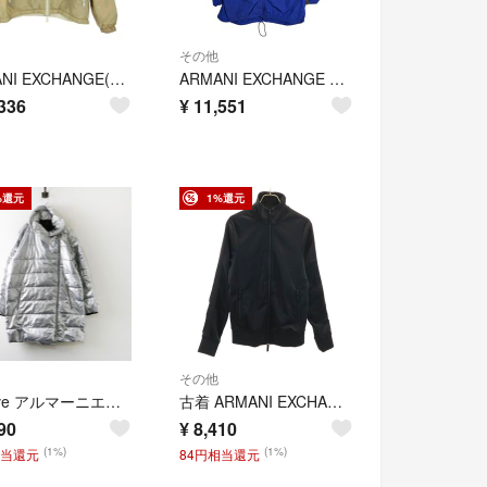
その他
ARMANI EXCHANGE(アルマーニエクスチェンジ) メンズ アウター
ARMANI EXCHANGE アルマーニ エクスチェンジ デタッチャブル ナイロンジャケット ブルー(メンズ L)中古 古着 X9864
336
¥
11,551
%還元
1%還元
その他
Archive アルマーニエクスチェンジ ARMANI EXCHANGE メタリック シルバー パフコート M｜シルバー 光沢 アウター //【2400014832556】
古着 ARMANI EXCHANGE アルマーニエクスチェンジ トラックジャケット XS ブラック ジャージ メンズ
90
¥
8,410
(1%)
(1%)
相当還元
84円相当還元