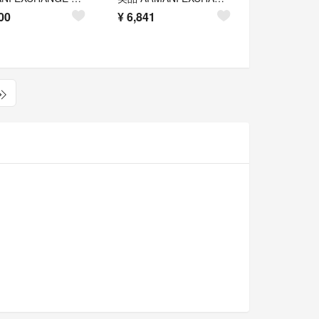
00
¥
6,841