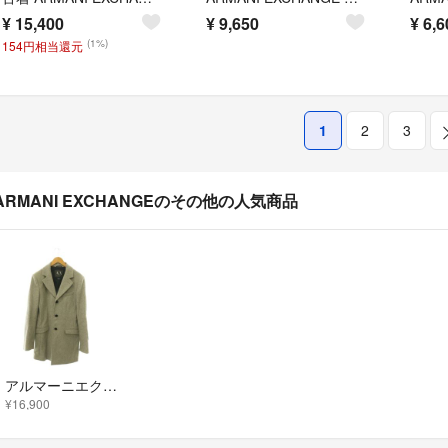
¥
15,400
¥
9,650
¥
6,6
(1%)
154円相当還元
1
2
3
ARMANI EXCHANGEのその他の人気商品
アルマーニエクスチェンジ チェスターコート アウター 総裏地 S グレー /CX
¥16,900