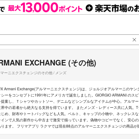
RMANI EXCHANGE (その他)
マーニエクスチェンジのその他 / メンズ
A/X Armani Exchange(アルマーニエクスチェンジ)は、ジョルジオアルマー
クシーをコンセプトに1991年にアメリカで誕生しました。GIORGIO ARMANI
を提案し、Ｔシャツやカットソー、デニムなどシンプルなアイテムが中心。アルマー
世界中の若者から絶大なる支持を得ています。 またメンズ・レディース共に人気。
はじめ、財布やトートバッグなども人気。ベルト、キャップの小物や、ネックレスな
ラインで人気の新作から中古まで激安で揃っています。偽物やコピーでなく、安心の正
あります。 フリマアプリ ラクマでは現在88点のアルマーニエクスチェンジの商品が