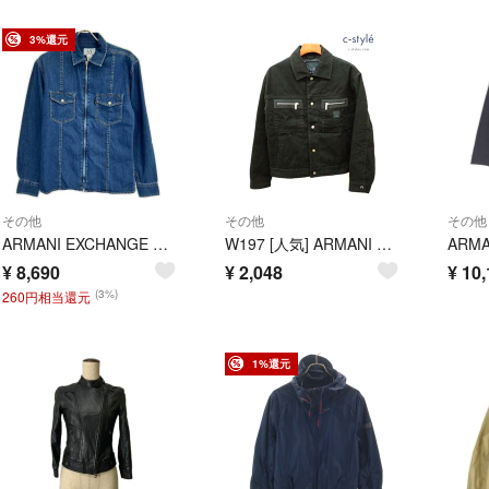
3%還元
その他
その他
その他
ARMANI EXCHANGE アルマーニエクスチェンジ インディゴ デニムジップアップジャケット S
W197 [人気] ARMANI EXCHANGE アルマーニエクスチェンジ ジャケット XS ブラック | ★
¥
8,690
¥
2,048
¥
10,
(3%)
260円相当還元
1%還元