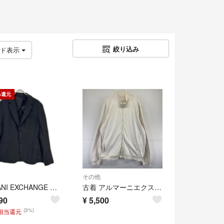
絞り込み
ッド表示
%還元
その他
ARMANI EXCHANGE アルマーニエクスチェンジ 8NZG43 ブラック テーラードジャケット 40
古着 アルマーニエクスチェンジ ARMANI EXCHANGE ジャケット スウェット ロゴ プリント フルジップ ワンポイント 2XL ホワイト系 メンズ
90
¥
5,500
(3%)
円相当還元