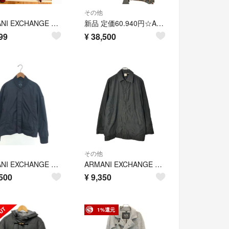
その他
ARMANI EXCHANGE アウター
新品 定価60.940円☆ARMANI アルマーニ パファーブルゾン リバーシブル チェック柄 メンズ 中綿入り ジップジャケット
99
¥
38,500
その他
ARMANI EXCHANGE アルマーニエクスチェンジ 中綿ジャケット サイズ:L ダブルジップ/ナイロン 6XZB52 ZNQ3Z ブラック メンズ / 240001175288
ARMANI EXCHANGE アルマーニ エクスチェンジ ハーフコート ブラック(メンズ S)中古 古着 X0968
500
¥
9,350
1%還元