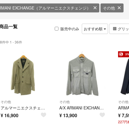
RMANI EXCHANGE（アルマーニエクスチェンジ）
その他
商品一覧
販売中のみ
おすすめ順
グリ
8件中 1 - 36件
3
その他
その他
その他
アルマーニエクスチェンジ チェスターコート アウター 総裏地 S グレー /CX
A/X ARMANI EXCHANGE ドライバーズニット
¥
16,900
¥
13,900
¥
7,5
227