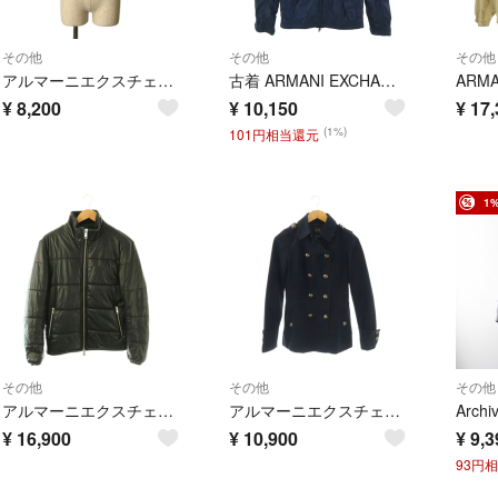
その他
その他
その他
アルマーニエクスチェンジ シープレザー ジャケット ライダース XS ブラック
古着 ARMANI EXCHANGE アルマーニエクスチェンジ ウインドブレーカー S ネイビー ジャケット メンズ
¥
8,200
¥
10,150
¥
17,
(1%)
101円相当還元
1
その他
その他
その他
アルマーニエクスチェンジ 中綿ジャケット アウター レザーライク ジップアップ
アルマーニエクスチェンジ ナポレオンピーコート S 紺 ネイビー /SS ■OS
¥
16,900
¥
10,900
¥
9,3
93円