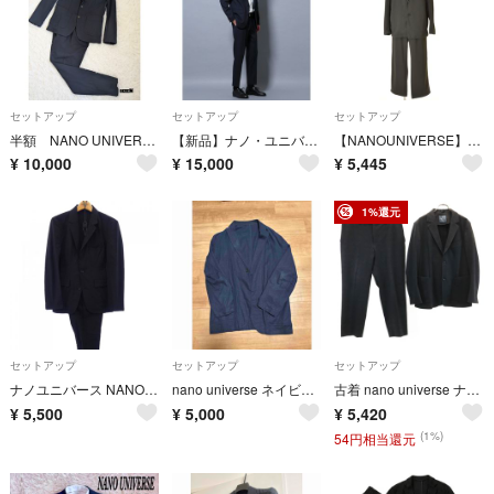
セットアップ
セットアップ
セットアップ
半額 NANO UNIVERSE Damerina スーツセットアップ 紺 M
【新品】ナノ・ユニバース「Damerino」ストレッチセットアップ
【NANOUNIVERSE】668-1118008 SUNLIGHT リラックスセットアップ
¥
10,000
¥
15,000
¥
5,445
1%還元
セットアップ
セットアップ
セットアップ
ナノユニバース NANO UNIVERSE セットアップ
nano universe ネイビー ビジネスジャケット パンツセットアップ
古着 nano universe ナノユニバース スーツ 上下 セットアップ M/85 グレー ストレッチ メンズ
¥
5,500
¥
5,000
¥
5,420
(1%)
54円相当還元