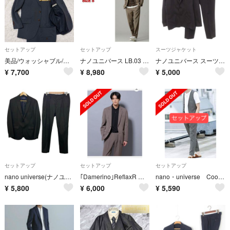
セットアップ
セットアップ
スーツジャケット
美品/ウォッシャブル/ストレッチ nano universe × SATO TAILOR 高機能セットアップ スーツ グレー S
ナノユニバース LB.03 ウーリーツイル セットアップ スリム ブラウン S
ナノユニバース スーツ セットアップ ジャケット パンツ M 黒
¥
7,700
¥
8,980
¥
5,000
セットアップ
セットアップ
セットアップ
nano universe(ナノユニバース) シングルスーツ メンズ美品 ダークグレー Damerino
｢Damerino｣ReflaxR ダブルクロスウェザーセットアップ
nano・universe CoolMaxサッカージレ＆イージーパンツ セット
¥
5,800
¥
6,000
¥
5,590