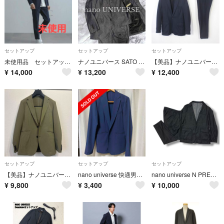
セットアップ
セットアップ
セットアップ
未使用品 セットアップ NANO universe ナノユニバース ネイビー Ｍ
ナノユニバース SATO TAILOR 3ピース スーツ ストレッチ M
【美品】ナノユニバース ダメリーノ風 ポンチ セットアップ スーツ S 紺
¥
14,000
¥
13,200
¥
12,400
セットアップ
セットアップ
セットアップ
【美品】ナノユニバース セットアップ カーキ Sサイズ 春夏 軽量 ジャケット
nano universe 快適男セットアップ
nano universe N PREMIUM ウールデニムスーツ ネイビー L
¥
9,800
¥
3,400
¥
10,000