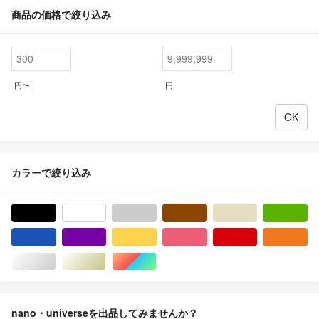
商品の価格で絞り込み
円〜
円
カラーで絞り込み
ブラック/黒色系
ホワイト/白色系
グレー/灰色系
ブラウン/茶色系
ベージュ系
グ
ブルー・ネイビー/青色系
パープル/紫色系
イエロー/黄色系
ピンク/桃色系
レッド/赤色系
オ
シルバー/銀色系
ゴールド/金色系
マルチカラー
nano・universeを出品してみませんか？