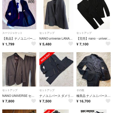
スーツジャケット
セットアップ
セットアップ
【美品】ナノユニバース ストライプ テーラード ジャケット SHINYFIT M
NANO universe LANATEC(R)ツイル セットアップ スーツ
【完売】nano・universe 裾ジップ＆ウエスト紐セットアップ 黒
¥
1,799
¥
5,480
¥
7,100
セットアップ
セットアップ
その他
NANO UNIVERSE セットアップ
ナノユニバース ダメリーノ SOLOTEX ストレッチスーツ M
極美品 ナノユニバース カジュアルスーツ ウール セットアップ Lサイズ 黒
¥
7,800
¥
7,500
¥
16,700