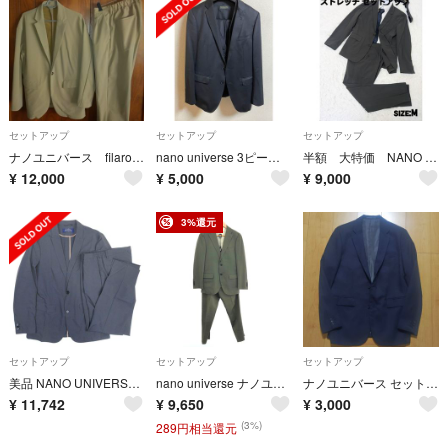
セットアップ
セットアップ
セットアップ
ナノユニバース filarossa セットアップ
nano universe 3ピース セットアップスーツ
半額 大特価 NANO UNIVERSE ストレッチセットアップ M 濃灰 メン
¥
12,000
¥
5,000
¥
9,000
3%還元
セットアップ
セットアップ
セットアップ
美品 NANO UNIVERSE ナノユニバース Damerino ダメリーノ ストレッチ スーツ セットアップ ジャケット パンツ XL グレー メンズ 古着 中古 USED
nano universe ナノユニバース ジャージストレッチセットアップ サイズ:4674 コットン×ポリエステル カーキ メンズ / 240001179998
ナノユニバース セットアップ
¥
11,742
¥
9,650
¥
3,000
(3%)
289円相当還元