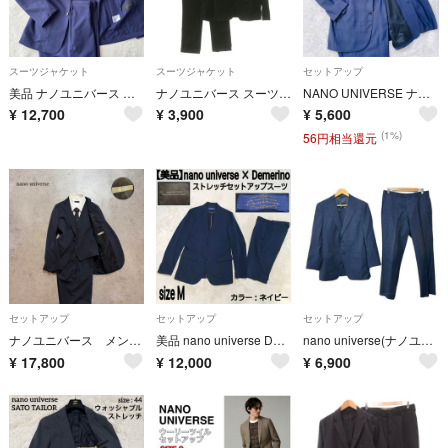
スーツジャケット
スーツジャケット
セットアップ
美品 ナノユニバース セットアップ スーツ ネイビー L ストレッチ 洗濯可能
ナノユニバース スーツ セットアップ テーラードジャケット テーパードパンツ
NANO UNIVERSE ナノユニバース スーツ セットアップ ネイビー M
¥
12,700
¥
3,900
¥
5,600
(1%)
56円相当還元
セットアップ
セットアップ
セットアップ
ナノユニバース メンズ スリーピース セットアップ スーツ M サイズ44
美品 nano universe Demerino ストレッチセットアップスーツ
nano universe(ナノユニバース) シングルスーツ サイズ48 XL メンズ - ネイビー ストライプ
¥
17,800
¥
12,000
¥
6,900