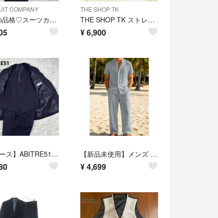
UIT COMPANY
THE SHOP TK
極上の品格♡スーツカンパニー セットアップスーツ 180 4Drop ゆったり
THE SHOP TK ストレッチスーツ 上下 ネイビー 伸縮性 トラベル 出張
05
¥
6,900
【3ピース】ABITRE51メンズスーツ ネイビー ストライプ サイズ175A
【新品未使用】メンズ 半袖サマーシャツ セットアップ ライトグレー
80
¥
4,699