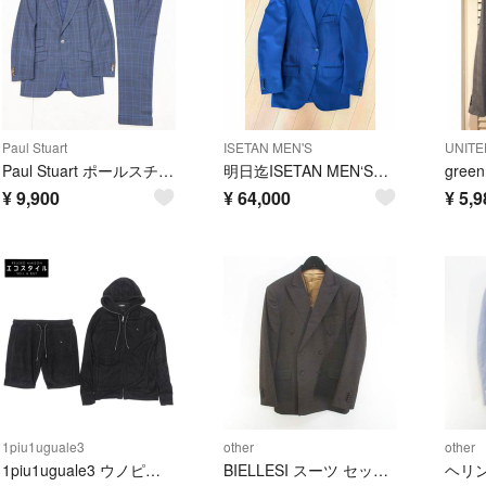
Paul Stuart
ISETAN MEN'S
Paul Stuart ポールスチュアート スーツ セットアップ グレンチェック チェック柄 ウール ネイビー 日本製 メンズ 46 b02659
明日迄ISETAN MEN‘Sフルオーダー仕立スーツ ネイビー 42～44背抜き
¥
9,900
¥
64,000
¥
5,9
1piu1uguale3
other
other
1piu1uguale3 ウノピゥウノウグァーレトレ RELAX ジップパーカ×ショーツ パイル地 セットアップ メンズ ブラック XL XL
BIELLESI スーツ セットアップ ダブルジャケット ロングパンツ ブラウン