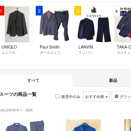
1
2
3
4
UNIQLO
Paul Smith
LANVIN
TAKA-
ユニクロ
ポールスミス
ランバン
タカキュ
すべて
新品
スーツの商品一覧
販売中のみ
おすすめ順
グリ
約40,000件中 1 - 36件