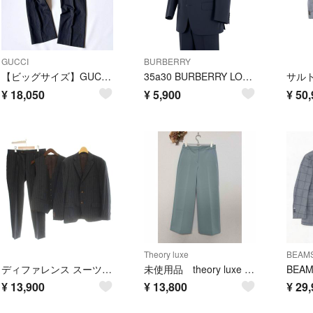
GUCCI
BURBERRY
【ビッグサイズ】GUCCI ストライプ スラックス パンツ 52R ダークグレー
35a30 BURBERRY LONDON バーバリーロンドン スーツセットアップ テーラードジャケット スラックス 42サイズ ダークネイビー メンズ 男性用o07t
¥
18,050
¥
5,900
¥
50,
Theory luxe
BEAMS
ディファレンス スーツ フォーマル ジャケット パンツ ベスト 50R グレー
未使用品 theory luxe ストレッチ ワイドパンツ 38 スラックス 日本製 参考価格¥29,000+
¥
13,900
¥
13,800
¥
29,