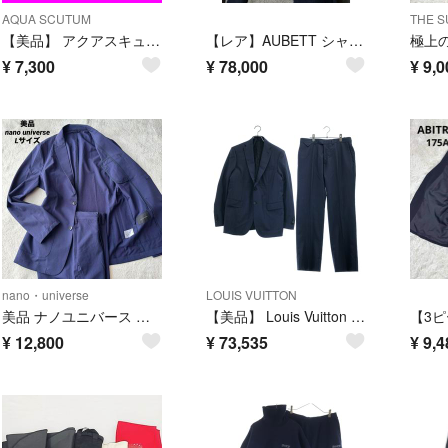
AQUA SCUTUM
THE S
【美品】 アクアスキュータム スーツ 上下セットアップ ウール グレー
【レア】AUBETT シャネルツイード セットアップ
¥
7,300
¥
78,000
¥
9,0
nano・universe
LOUIS VUITTON
美品 ナノユニバース セットアップ スーツ ネイビー L ストレッチ 洗濯可能
【美品】 Louis Vuitton / ルイヴィトン | セットアップ / カシミヤ混 ストライプ 2B テーラードジャケット / スラックス | 50 | ネイビー | メンズ
¥
12,800
¥
73,535
¥
9,4