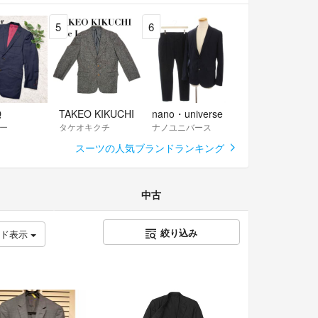
5
6
Q
TAKEO KIKUCHI
nano・universe
ー
タケオキクチ
ナノユニバース
スーツの人気ブランドランキング
中古
絞り込み
ッド表示