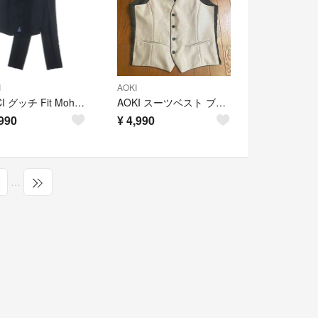
I
AOKI
GUCCI グッチ Fit Mohair Wool Tuxedo フィットシルエット モヘアウールタキシード セットアップスーツ テーラードジャケット パンツ ブラック 606245 Z592B
AOKI スーツベスト ブラック シルバー リバーシブル ジレ A6
990
¥
4,990
…