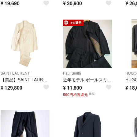
¥
19,690
¥
30,900
¥
26,
5%還元
SAINT LAURENT
Paul Smith
HUGO
【美品】SAINT LAURENT PARIS サンローランパリ セットアップ タキシード サイズ 44/42 メンズ 2022年製 シルク100% ジャケット スラックス ハンガーx2/ガーメント付属 アイボリー イタリア製
近年モデル ポールスミス 裏地ボタニカル柄 総柄 スーツ セットアップ 2B Mサイズ ウール100% チャコールグレー 日本製
¥
129,800
¥
11,800
¥
18,
(5%)
590円相当還元