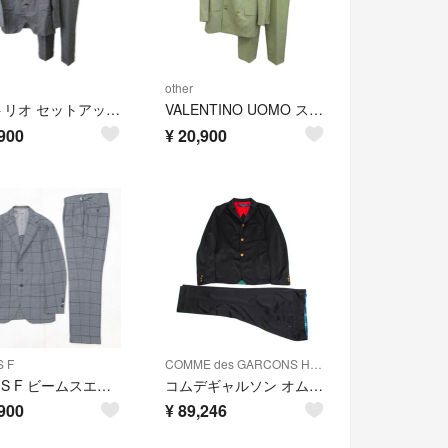
other
サルトリオ セットアップ スーツ フォーマル 46 グレー シングルブレスト
VALENTINO UOMO スーツセットアップ テーラードジャケット パンツ
900
¥
20,900
 F
COMME des GARCONS HOMME
BEAMS F ビームスエフ スーツ セットアップ ジャケット パンツ サイドアジャスター グレンチェック 千鳥 ウール グレー 日本製 メンズ 42 b02717
コムデギャルソン オムCOMME des GARCONS HOMME メタルボタンポリステッチセットアップ 黒L M
900
¥
89,246