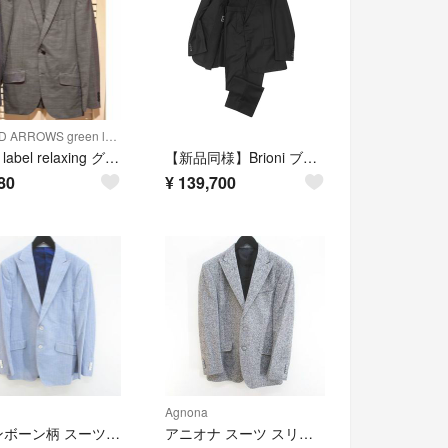
UNITED ARROWS green label relaxing
green label relaxing グリーンレーベルリラクシング セットアップスーツ グレー チェック柄 サイズ44
【新品同様】Brioni ブリオーニ スーツ super160's セットアップ サイズ 52 メンズ ジャケット 2B スラックス ウール100% ブラック 黒 イタリア製
80
¥
139,700
Agnona
ヘリンボーン柄 スーツ スリーピース セット ジャケット ベスト パンツ 水色
アニオナ スーツ スリーピース セット ジャケット ベスト パンツ グレー 毛