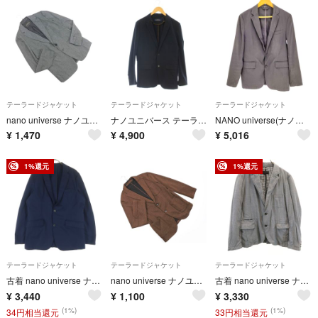
テーラードジャケット
テーラードジャケット
テーラードジャケット
nano universe ナノユニバース テーラード ジャケット sizeM/グレー ■◇ メンズ
ナノユニバース テーラードジャケット 上着 M 黒 ブラック ノッチドラペル
NANO universe(ナノユニバース) メンズ アウター ジャケット
¥
1,470
¥
4,900
¥
5,016
1%還元
1%還元
テーラードジャケット
テーラードジャケット
テーラードジャケット
古着 nano universe ナノユニバース 長袖 テーラードジャケット L ネイビー メンズ
nano universe ナノユニバース テーラード ジャケット sizeM/茶 ■◇ メンズ
古着 nano universe ナノユニバース テーラードジャケット 46 グレー メンズ
¥
3,440
¥
1,100
¥
3,330
(1%)
(1%)
34円相当還元
33円相当還元