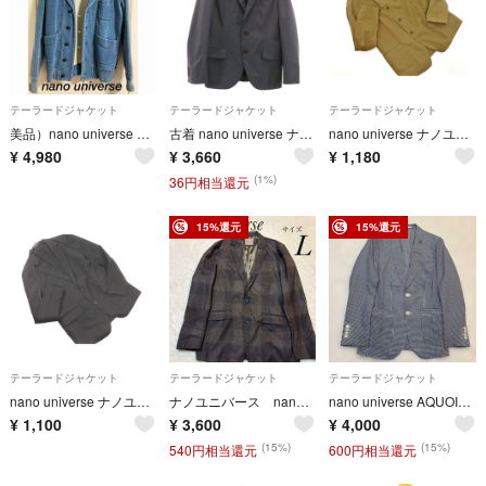
テーラードジャケット
テーラードジャケット
テーラードジャケット
美品）nano universe デニム調コットンストレッチジャケット
古着 nano universe ナノユニバース テーラードジャケット 46 グレー メンズ
nano universe ナノユニバース ストレッチ テーラード ジャケット sizeS/カーキ ■◇ メンズ
¥
4,980
¥
3,660
¥
1,180
(1%)
36円相当還元
15%還元
15%還元
テーラードジャケット
テーラードジャケット
テーラードジャケット
nano universe ナノユニバース by SHELTECH テーラード ジャケット sizeM/黒 ■◇ メンズ
ナノユニバース nano universe テーラードジャケット サイズL
nano universe AQUOIBONIS テーラードジャケット 46
¥
1,100
¥
3,600
¥
4,000
(15%)
(15%)
540円相当還元
600円相当還元