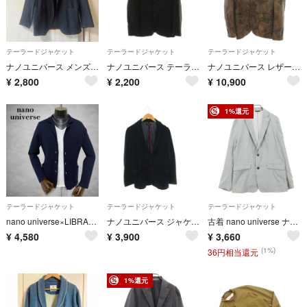
テーラードジャケット
テーラードジャケット
テーラードジャケット
ナノユニバース メンズテーラードジャケット
ナノユニバース テーラードジャケット S 黒 ブラック /MI
ナノユニバース レザーテーラードジャケット ゴートスキン L シングル 2B
¥
2,800
¥
2,200
¥
10,900
1%還元
テーラードジャケット
テーラードジャケット
テーラードジャケット
nano universe×LIBRARY TOKYO ニットジャケット 紺色
ナノユニバース ジャケット テーラード アウター コットン M 紺 ネイビー
古着 nano universe ナノユニバース ストライプ柄 バイカラー 長袖 シアサッカー テーラードジャケット L グレー系 メンズ
¥
4,580
¥
3,900
¥
3,660
(1%)
36円相当還元
1%還元