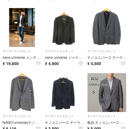
テーラードジャケット
テーラードジャケット
テーラードジャケット
nano universe メンズ テーラードジャケット M ダークグレー
nano universe ジャケット 上着 46 グレー シャドーチェック柄
ナノユニバース テーラードジャケット ブランド アウター メンズ Lサイズ グレー nano universe
¥
19,800
¥
4,900
¥
4,500
テーラードジャケット
テーラードジャケット
テーラードジャケット
NANO universe(ナノユニバース) メンズ アウター ジャケット
ナノユニバース テーラードジャケット S 紺 無地 シングルボタン ミドル丈
新品 ナノユニバース ライトウェイト メランジセットアップ(ジャケットのみ)
¥
6,116
¥
3,500
¥
5,000