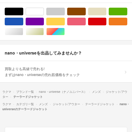
ブラック/黒色系
ホワイト/白色系
グレー/灰色系
ブラウン/茶色系
ベージュ系
グ
ブルー・ネイビー/青色系
パープル/紫色系
イエロー/黄色系
ピンク/桃色系
レッド/赤色系
オ
シルバー/銀色系
ゴールド/金色系
マルチカラー
nano・universeを出品してみませんか？
買取よりも高値で売れる!
まずはnano・universeの売れ筋価格をチェック
ラクマ
ブランド一覧
nano・universe（ナノユニバース）
メンズ
ジャケット/アウ
ター
テーラードジャケット
ラクマ
カテゴリ一覧
メンズ
ジャケット/アウター
テーラードジャケット
nano・
universeのテーラードジャケット