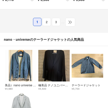
1
2
3
…
nano・universeのテーラードジャケットの人気商品
美品）nano universe デニム調コットンストレッチジャケット
極美品 ナノユニバース LB.01 薄手 テーラードジャケット メンズ S
テーラードジャケット
¥4,980
¥5,500
¥5,700