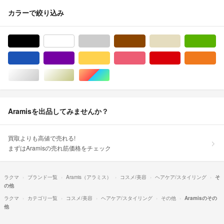
カラーで絞り込み
ブラック/黒色系
ホワイト/白色系
グレー/灰色系
ブラウン/茶色系
ベージュ系
グ
ブルー・ネイビー/青色系
パープル/紫色系
イエロー/黄色系
ピンク/桃色系
レッド/赤色系
オ
シルバー/銀色系
ゴールド/金色系
マルチカラー
Aramisを出品してみませんか？
買取よりも高値で売れる!
まずはAramisの売れ筋価格をチェック
ラクマ
ブランド一覧
Aramis（アラミス）
コスメ/美容
ヘアケア/スタイリング
そ
の他
ラクマ
カテゴリ一覧
コスメ/美容
ヘアケア/スタイリング
その他
Aramisのその
他