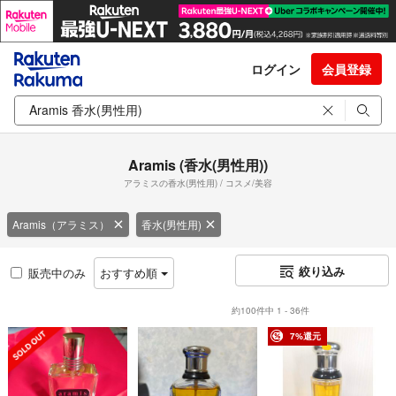
ログイン
会員登録
Aramis (香水(男性用))
アラミスの香水(男性用) / コスメ/美容
Aramis（アラミス）
香水(男性用)
絞り込み
販売中のみ
おすすめ順
約100件中 1 - 36件
7%還元