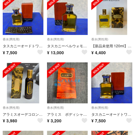
香水(男性用)
香水(男性用)
香水(男性用)
タスカニーオードトワレ50ml未使用
タスカニーペルウォモオードトワレ 100ml未使用スプレー
【新品未使用 120ml】aramis アラミス オーデコロン
¥
7,500
¥
13,000
¥
4,400
香水(男性用)
香水(男性用)
香水(男性用)
アラミスオーデコロン60ml
アラミス ボディシャンプー
タスカニーオードトワレ50ml未使用BOX付き
¥
3,980
¥
3,200
¥
7,500