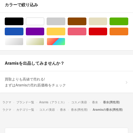
カラーで絞り込み
ブラック/黒色系
ホワイト/白色系
グレー/灰色系
ブラウン/茶色系
ベージュ系
グ
ブルー・ネイビー/青色系
パープル/紫色系
イエロー/黄色系
ピンク/桃色系
レッド/赤色系
オ
シルバー/銀色系
ゴールド/金色系
マルチカラー
Aramisを出品してみませんか？
買取よりも高値で売れる!
まずはAramisの売れ筋価格をチェック
ラクマ
ブランド一覧
Aramis（アラミス）
コスメ/美容
香水
香水(男性用)
ラクマ
カテゴリ一覧
コスメ/美容
香水
香水(男性用)
Aramisの香水(男性用)