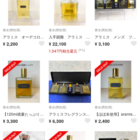
香水(男性用)
香水(男性用)
香水(男性用)
アラミス オーデコロン 50ml
入手困難 アラミス タスカニー オーデトワレ 200ml
アラミス メンズ フレグランス コレクション ミニチュア香水セット
¥
2,200
¥
22,100
¥
3,100
(7%)
1,547円相当還元
香水(男性用)
香水(男性用)
香水(男性用)
【120ml残量たっぷり】aramis EDC アラミス オーデコロン
アラミスフレグランスコレクション未使用
【ほぼ未使用】aramis EDC アラミス オーデコロン 60ml
¥
3,300
¥
6,300
¥
2,400