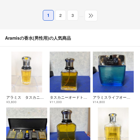
1
2
3
…
Aramisの香水(男性用)の人気商品
アラミス タスカニー ペル ウオモ オードトワレ 30ml
タスカニーオードトワレ 100ml
アラミスライフオードトワレ 100ml未使用
¥3,800
¥11,000
¥14,800