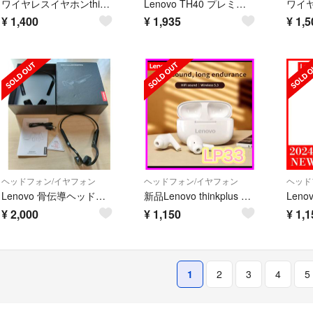
ワイヤレスイヤホンthinkplus live pods GM2pro ホワイト
Lenovo TH40 プレミアムワイヤレスヘッドフォン
¥
1,400
¥
1,935
¥
1,5
ヘッドフォン/イヤフォン
ヘッドフォン/イヤフォン
ヘッド
Lenovo 骨伝導ヘッドフォン X4 防水 Bluetooth
新品Lenovo thinkplus LP33 Bluetoothイヤホン
¥
2,000
¥
1,150
¥
1,1
1
2
3
4
5