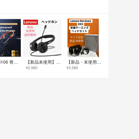
レノボS106 骨伝導イヤホン IPX8
【新品未使用】Lenovo Services オーバーイヤーヘッドホン 黒
【新品・未使用】Lenovo 有線 ゲーミングヘッドセット E03 マイク付き PC用
¥2,980
¥3,580