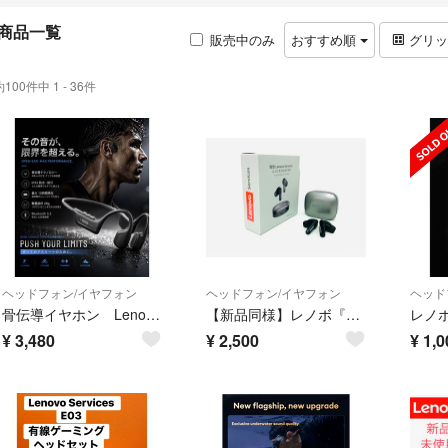
商品一覧
販売中のみ
おすすめ順
グリ
約100件中 1 - 36件
ヘッドフォン/イヤフォン
ヘッドフォン/イヤフォン
ヘッド
骨伝導イヤホン Lenovo レノボ メーカー品
【新品同様】レノボ『LE209』ワイヤレスヘッドセット／インイヤーイヤホン
¥
3,480
¥
2,500
¥
1,0