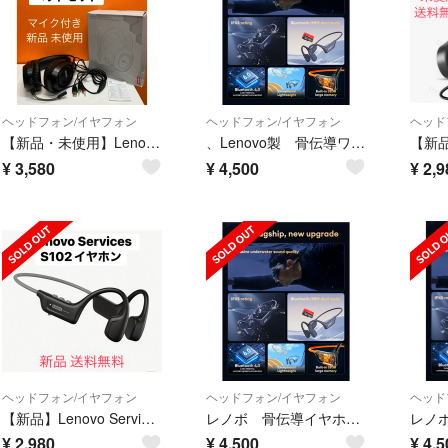
ヘッドフォン/イヤフォン
ヘッドフォン/イヤフォン
ヘッド
【新品・未使用】Lenovo 有線 ゲーミングヘッドセット E03 マイク付き PC用
、Lenovo製 骨伝導ワイヤレスヘッドホンS106
¥
3,580
¥
4,500
¥
2,9
ヘッドフォン/イヤフォン
ヘッドフォン/イヤフォン
ヘッド
【新品】Lenovo Services S102ワイヤレスイヤホン ブラック
レノボ 骨伝導イヤホン S106
¥
2,980
¥
4,500
¥
4,5