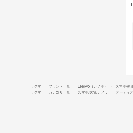
ラクマ
ブランド一覧
Lenovo（レノボ）
スマホ/家
ラクマ
カテゴリ一覧
スマホ/家電/カメラ
オーディ