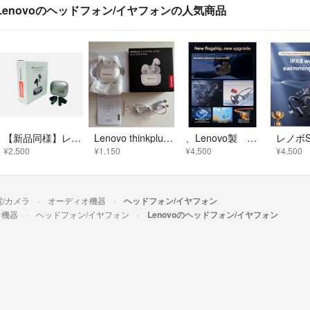
Lenovoのヘッドフォン/イヤフォンの人気商品
【新品同様】レノボ『LE209』ワイヤレスヘッドセット／インイヤーイヤホン
Lenovo thinkplus LivePods LP40 本体
、Lenovo製 骨伝導ワイヤレスヘッドホンS106
¥2,500
¥1,150
¥4,500
¥4,500
電/カメラ
オーディオ機器
ヘッドフォン/イヤフォン
オ機器
ヘッドフォン/イヤフォン
Lenovoのヘッドフォン/イヤフォン