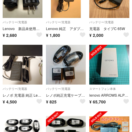
バッテリー/充電器
バッテリー/充電器
バッテリー/充電器
Lenovo 新品未使用 Y700 2024 付属の 急速充電器68w
Lenovo 純正 アダプター
充電器 タイプC 65W
¥
2,680
¥
1,800
¥
2,000
バッテリー/充電器
バッテリー/充電器
スマートフォン本体
レノボ 充電器 純正 Lenovo USB Type-C 65W ACアダプター
レノボ純正充電ケーブル typeA typeC 未使用新品
lenovo ARROWS ALPHA ブラック
¥
4,500
¥
825
¥
65,700