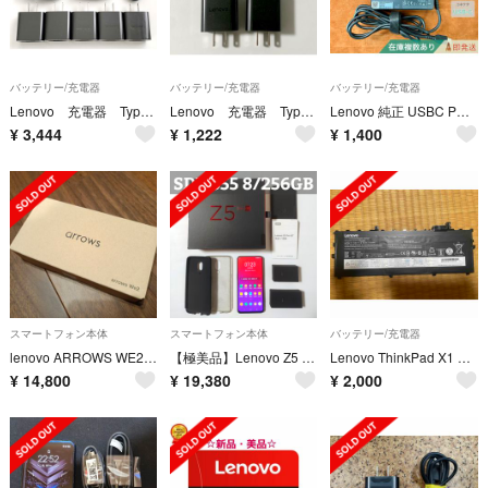
バッテリー/充電器
バッテリー/充電器
バッテリー/充電器
Lenovo 充電器 Type-C アダプター コード 5個セット
Lenovo 充電器 Type-C アダプター コード 2個セット ②
Lenovo 純正 USBC PD 対応 AC アダプター 45W在庫複数あり
¥
3,444
¥
1,222
¥
1,400
スマートフォン本体
スマートフォン本体
バッテリー/充電器
lenovo ARROWS WE2 M07 ネイビーグリーン
【極美品】Lenovo Z5 Pro GT 8GB 256GB
Lenovo ThinkPad X1 Carbon2017 2018 バッテリー
¥
14,800
¥
19,380
¥
2,000