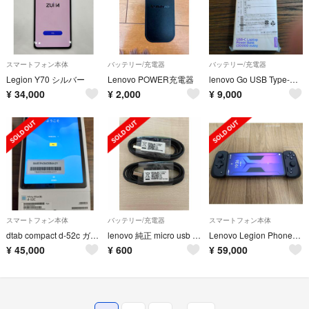
スマートフォン本体
バッテリー/充電器
バッテリー/充電器
Legion Y70 シルバー
Lenovo POWER充電器
lenovo Go USB Type-C ノートブックパワーバンク 20000m
¥
34,000
¥
2,000
¥
9,000
スマートフォン本体
バッテリー/充電器
スマートフォン本体
dtab compact d-52c ガラスフィルム付き
lenovo 純正 micro usb 充電ケーブル
Lenovo Legion Phone Duel2 & kishi V2セット
¥
45,000
¥
600
¥
59,000