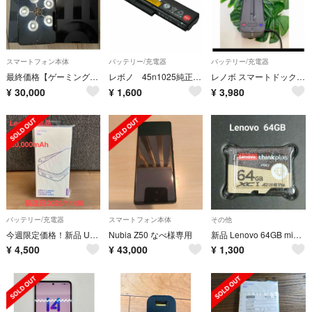
スマートフォン本体
バッテリー/充電器
バッテリー/充電器
最終価格【ゲーミングスマホ】Lenovo Legion Y70 8/128GB
レボノ 45n1025純正バッテリー
レノボ スマートドック HA-200 Select Smart Tab M10
¥
30,000
¥
1,600
¥
3,980
バッテリー/充電器
スマートフォン本体
その他
今週限定価格！新品 USB 20000mAh レノボ モバイルバッテリー
Nubia Z50 なべ様専用
新品 Lenovo 64GB microSDXC メモリーカード
¥
4,500
¥
43,000
¥
1,300