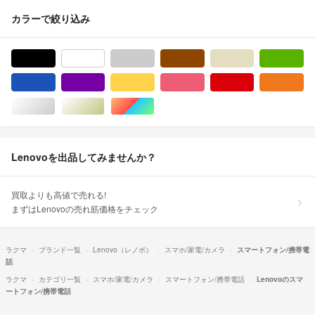
カラーで絞り込み
ブラック/黒色系
ホワイト/白色系
グレー/灰色系
ブラウン/茶色系
ベージュ系
グ
ブルー・ネイビー/青色系
パープル/紫色系
イエロー/黄色系
ピンク/桃色系
レッド/赤色系
オ
シルバー/銀色系
ゴールド/金色系
マルチカラー
Lenovoを出品してみませんか？
買取よりも高値で売れる!
まずはLenovoの売れ筋価格をチェック
ラクマ
ブランド一覧
Lenovo（レノボ）
スマホ/家電/カメラ
スマートフォン/携帯電
話
ラクマ
カテゴリ一覧
スマホ/家電/カメラ
スマートフォン/携帯電話
Lenovoのスマ
ートフォン/携帯電話