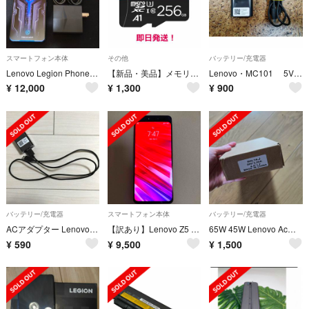
スマートフォン本体
その他
バッテリー/充電器
Lenovo Legion Phone Duel 稼働確認済み ジャンク
【新品・美品】メモリーカード 256GB Lenovo レノボ
Lenovo・MC101 5V 2A アダプター＆ケーブル
¥
12,000
¥
1,300
¥
900
バッテリー/充電器
スマートフォン本体
バッテリー/充電器
ACアダプター Lenovo SC-61&Micro USBケーブル
【訳あり】Lenovo Z5 pro gt 8GB 256GB 【最終値下げ】
65W 45W Lenovo Acアダプター レノボ用 充電器
¥
590
¥
9,500
¥
1,500