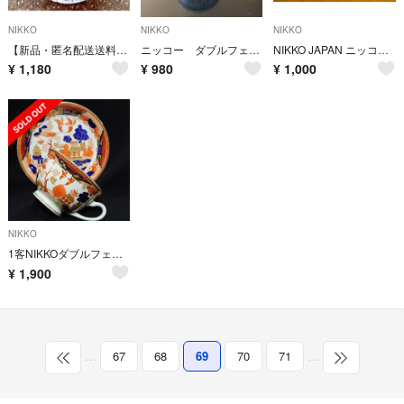
NIKKO
NIKKO
NIKKO
【新品・匿名配送送料込み】NIKKO(ニッコー)プレート 25cm
ニッコー ダブルフェニックス スープカップ 希少品
NIKKO JAPAN ニッコー カップ＆ソーサー 2点セット
¥
1,180
¥
980
¥
1,000
NIKKO
1客NIKKOダブルフェニックス錦山水C&S
¥
1,900
…
67
68
69
70
71
…