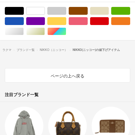
ブラック/黒色系
ホワイト/白色系
グレー/灰色系
ブラウン/茶色系
ベージュ系
グ
ブルー・ネイビー/青色系
パープル/紫色系
イエロー/黄色系
ピンク/桃色系
レッド/赤色系
オ
シルバー/銀色系
ゴールド/金色系
マルチカラー
ラクマ
ブランド一覧
NIKKO（ニッコー）
NIKKO(ニッコー)の値下げアイテム
ページの上へ戻る
注目ブランド一覧