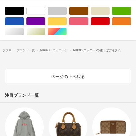
ブラック/黒色系
ホワイト/白色系
グレー/灰色系
ブラウン/茶色系
ベージュ系
グ
ブルー・ネイビー/青色系
パープル/紫色系
イエロー/黄色系
ピンク/桃色系
レッド/赤色系
オ
シルバー/銀色系
ゴールド/金色系
マルチカラー
ラクマ
ブランド一覧
NIKKO（ニッコー）
NIKKO(ニッコー)の値下げアイテム
ページの上へ戻る
注目ブランド一覧