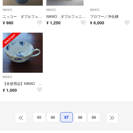
NIKKO
NIKKO
NIKKO
ニッコー ダブルフェニックス スープカップ 希少品
NIKKO ダブルフェニックス カップ&ソーサー（中古）
ブロワー／浄化槽
¥
980
¥
1,250
¥
6,000
NIKKO
【未使用品】NIKKO BONE CHINA ぶどう 葡萄
¥
1,000
…
65
66
67
68
69
…