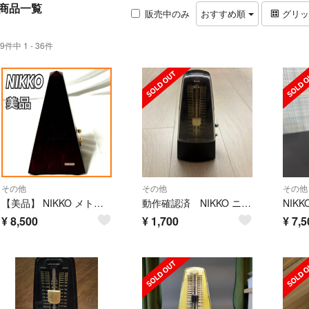
商品一覧
販売中のみ
おすすめ順
グリ
9件中 1 - 36件
その他
その他
その他
【美品】 NIKKO メトロノーム 木製レギュラーシリーズ ゴールド 日工精機 Nikko Seiki
動作確認済 NIKKO ニッコー メトロノーム ブラック 振り子式 昭和レトロ
NIK
¥
8,500
¥
1,700
¥
7,5