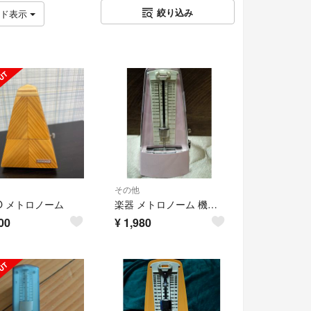
絞り込み
ッド表示
その他
KO メトロノーム
楽器 メトロノーム 機械巻き 美品
00
¥
1,980