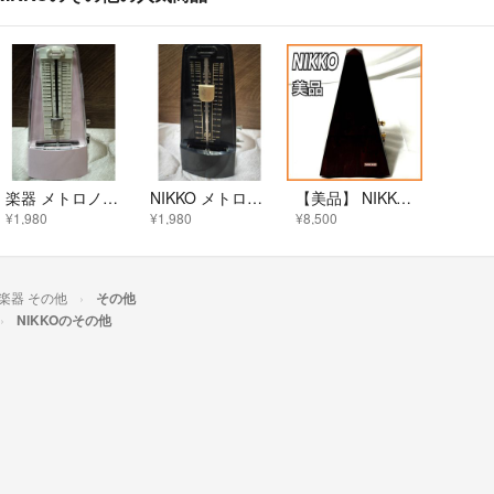
楽器 メトロノーム 機械巻き 美品
NIKKO メトロノーム アナログ 40-208 BPM
【美品】 NIKKO メトロノーム 木製レギュラーシリーズ ゴールド 日工精機 Nikko Seiki
¥1,980
¥1,980
¥8,500
楽器 その他
その他
NIKKOのその他