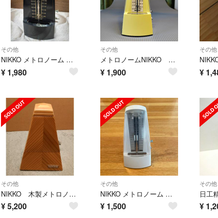
その他
その他
その他
NIKKO メトロノーム アナログ 40-208 BPM
メトロノームNIKKO 日本製
¥
1,980
¥
1,900
¥
1,4
その他
その他
その他
NIKKO 木製メトロノーム
NIKKO メトロノーム スタンダード アイボリー NIKKO
¥
5,200
¥
1,500
¥
1,2