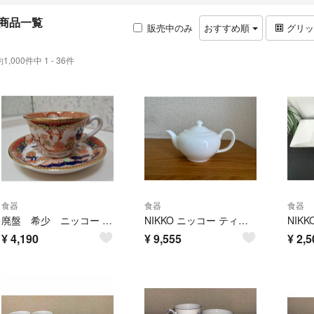
商品一覧
販売中のみ
おすすめ順
グリ
約1,000件中 1 - 36件
食器
食器
食器
廃盤 希少 ニッコー ダブルフェニックス カップ&ソーサー 1客 NIKKO レア コレクション カップ ソーサー 金彩 珈琲碗皿
NIKKO ニッコー ティーポット S 570cc 白 美品
¥
4,190
¥
9,555
¥
2,5