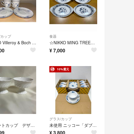
/カップ
食器
NIKKO Villeroy & Boch カップ＆ソーサー 2客セット
☆NIKKO MING TREEグラタン皿 4枚セット☆
00
¥
7,000
10%還元
グラス/カップ
デザートカップ デザートグラス ニッコー 2個 セット 未使用品 ペア
未使用 ニッコー「ダブルフェニックス」カップ＆ソーサー6客セット 250828
99
¥
3,800