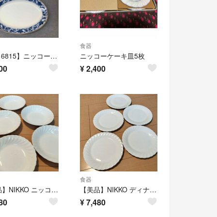
食器
【mち6815】ニッコー ダブルフェニックス アイアンストーン 葡萄 オーバル
ニッコーケーキ皿5枚
00
¥
2,400
食器
【美品】NIKKO ニッコー 皿 5枚セット FINE BONE CHINA
【美品】NIKKO ディナープレート 5枚セット 皿 ファインボーンチャイナ
80
¥
7,480