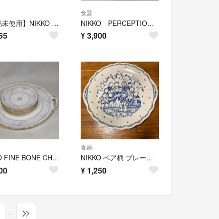
食器
【新品未使用】NIKKO ティーカップ&ソーサー2客セット日本製
NIKKO PERCEPTION CHINA ソーサー＆ケーキ皿 レトロ
55
¥
3,900
食器
NIKKO FINE BONE CHINA 耳付き大皿1枚&小皿5枚組 美品
NIKKO ベア柄 プレート 大皿 ニッコー
00
¥
1,250
…