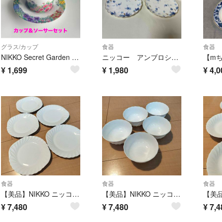
グラス/カップ
食器
食器
NIKKO Secret Garden カップ＆ソーサー 鑑賞用 来客用
ニッコー アンブロシア ケーキ皿 2枚 セット 未使用品 ペア
¥
1,699
¥
1,980
¥
4,0
食器
食器
食器
【美品】NIKKO ニッコー ケーキプレート 5枚セット 皿 ボーンチャイナ
【美品】NIKKO ニッコー ボウル 5枚セット 皿 ファインボーンチャイナ
¥
7,480
¥
7,480
¥
7,4