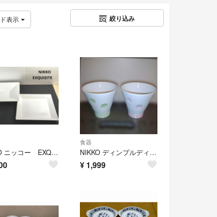
絞り込み
ッド表示
食器
NIKKO ニッコー EXQUISITE エクスクイジド スクウェア 25cm 深皿&浅皿 2枚セット
NIKKO ディンプルディンプル ペアフリーカップ ピンク／グリーン
00
¥
1,999