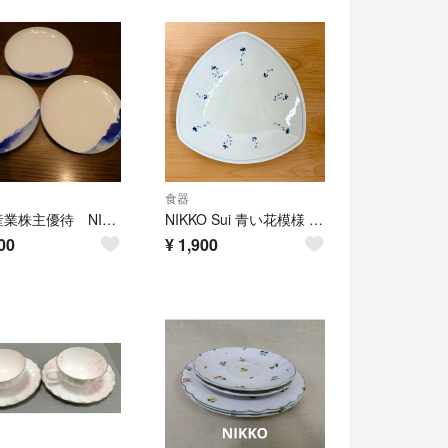
食器
三谷産業株主優待 NIKKO 皿 3枚セット
NIKKO Sui 青い花模様 大皿 三角皿
00
¥
1,900