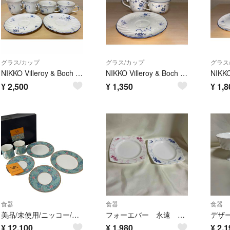
グラス/カップ
グラス/カップ
グラス
NIKKO Villeroy & Boch カップ＆ソーサーセット
NIKKO Villeroy & Boch カップ＆ソーサーセット
¥
2,500
¥
1,350
¥
1,8
食器
食器
食器
美品/未使用/ニッコー/ウィリアムモリス/カップ＆ソーサー/ペア/コーヒーブレイクセット/3105101/箱付き/RS2385
フォーエバー 永遠 ケーキ皿 ニッコー 2枚 セット 未使用品 ペア 薔薇 中皿
¥
12,100
¥
1,980
¥
2,1