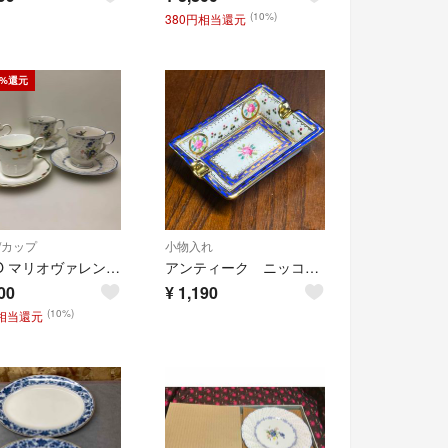
(10%)
380円相当還元
0%還元
/カップ
小物入れ
NIKKO マリオヴァレンチノカップ＆ソーサーセット 花柄 260623-2A
アンティーク ニッコー ミニ アシュトレイ 灰皿 薔薇柄 金彩 未使用
00
¥
1,190
(10%)
円相当還元