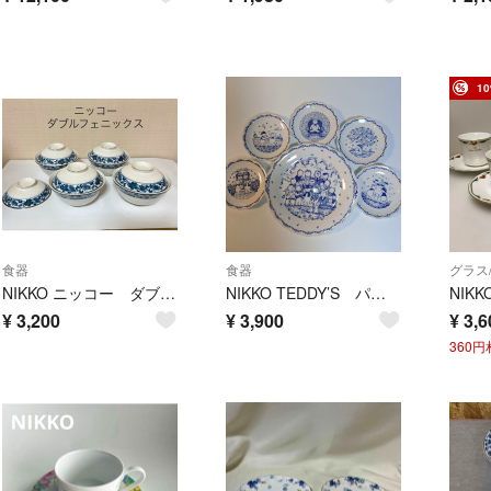
1
食器
食器
グラス
NIKKO ニッコー ダブルフェニックス 蓋つき茶碗 4客 葡萄
NIKKO TEDDY’S パーティーセット 大皿1枚 小皿5枚
¥
3,200
¥
3,900
¥
3,6
360