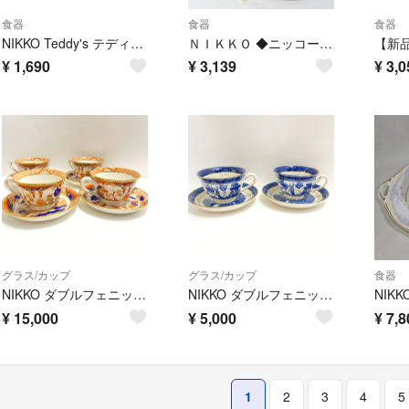
食器
食器
食器
NIKKO Teddy's テディーズ プレート 3枚 クマ ニッコー 平皿 丸
ＮＩＫＫＯ ◆ニッコー/手付き盛皿セット（ヒメフォーク5本付） 7121 ギフト【未使用】 [0220561482]
¥
1,690
¥
3,139
¥
3,0
グラス/カップ
グラス/カップ
食器
NIKKO ダブルフェニックス 錦山水 シリーズ カップ＆ソーサー 陶器
NIKKO ダブルフェニックス ウィロー カップソーサー S A052724 H
¥
15,000
¥
5,000
¥
7,8
1
2
3
4
5