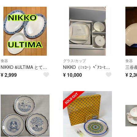
食器
グラス/カップ
食器
NIKKO &ULTIMA とても大きなオーバル皿 3枚セット
NIKKO（ﾆｯｺｰ）ﾍﾟｱｺｰﾋｰ碗皿（ｽﾌﾟｰﾝ付）
¥
2,999
¥
10,000
¥
2,3