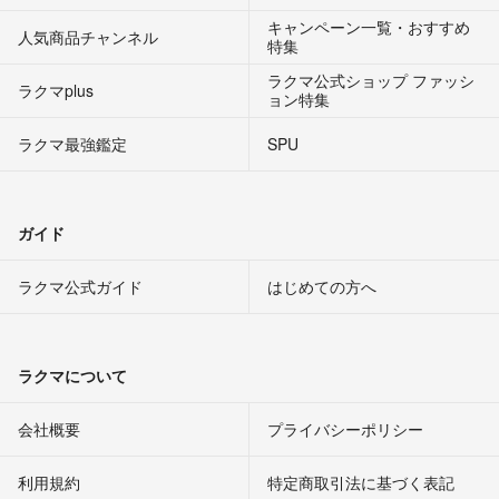
キャンペーン一覧・おすすめ
人気商品チャンネル
特集
ラクマ公式ショップ ファッシ
ラクマplus
ョン特集
ラクマ最強鑑定
SPU
ガイド
ラクマ公式ガイド
はじめての方へ
ラクマについて
会社概要
プライバシーポリシー
利用規約
特定商取引法に基づく表記