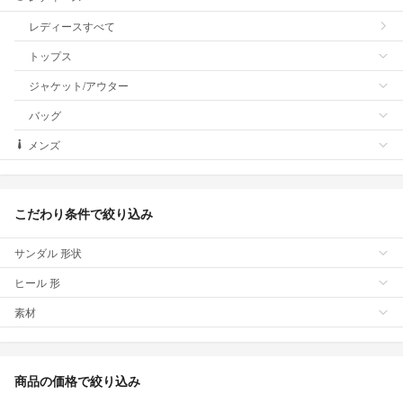
レディースすべて
トップス
ジャケット/アウター
バッグ
メンズ
こだわり条件で絞り込み
サンダル 形状
ヒール 形
素材
商品の価格で絞り込み