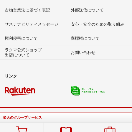
古物営業法に基づく表記
外部送信について
サステナビリティメッセージ
安心・安全のための取り組み
権利侵害について
商標権について
ラクマ公式ショップ
お問い合わせ
出店について
リンク
楽天のグループサービス