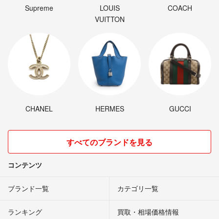
Supreme
LOUIS
COACH
VUITTON
CHANEL
HERMES
GUCCI
すべてのブランドを見る
コンテンツ
ブランド一覧
カテゴリ一覧
ランキング
買取・相場価格情報