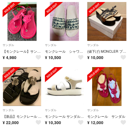
サンダル
サンダル
サンダル
【モンクレール】サンダル ピンク 24
モンクレール シャワーサンダル MONCLE
(値下げ) MONCLER プラットフォーム サンダル EU37
¥
4,980
¥
10,500
¥
10,000
サンダル
サンダル
サンダル
【新品】モンクレール MONCLER トングサンダル ブラック
モンクレール サンダル 39 レディース -
モンクレール サンダル
¥
22,000
¥
10,300
¥
12,000