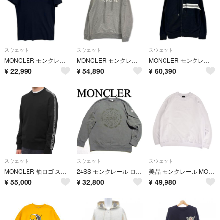
スウェット
スウェット
スウェット
MONCLER モンクレール 21年製 ネイビー MAGLIA ロゴ ワッペン クルーネック Tシャツ XS
MONCLER モンクレール 22年 グレー FELPA CON CAPPUCCIO フーディー パーカー XXL
MONCLER モンクレール 20年製 ブラック MAGLIA CARDIGAN C/CAPPUCCIO エンボスロゴ フーデットジップアップパーカ XL
¥
22,990
¥
54,890
¥
60,390
スウェット
スウェット
スウェット
MONCLER 袖ロゴ スウェット ブラック
24SS モンクレール ロゴ刺繍 スウェット XL J10918G00046
美品 モンクレール MONCLER スウェット 2021 トレーナー ロングスリーブ 長袖 コットン トップス メンズ XL ホワイト
¥
55,000
¥
32,800
¥
49,980