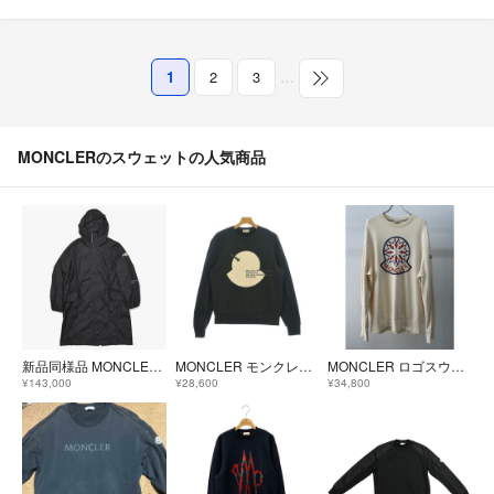
1
2
3
…
MONCLERのスウェットの人気商品
新品同様品 MONCLER FRAGMENT モンクレール×fragment design フラグメント ナイロンジャケット 藤原ヒロシ K109U1C00003 M5238 ブラック 中古 4a005220
MONCLER モンクレール スウェット M 黒 【古着】【中古】【送料無料】
MONCLER ロゴスウェット
¥143,000
¥28,600
¥34,800