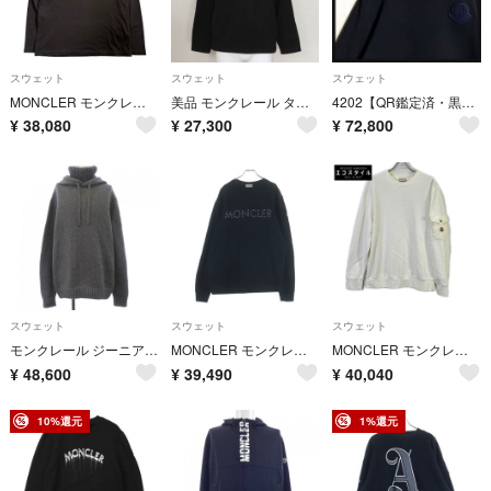
スウェット
スウェット
スウェット
MONCLER モンクレール ロゴワッペン ブラック コットン スウェット メンズ I2-00067 【中古】
美品 モンクレール タグ付 トレーナー スウェット M トップス 洋服 ファッション おしゃれ ブラック 黒 メンズ WUM EM2-9
4202【QR鑑定済・黒タグ・美品】モンクレール 刺繍ワッペンロゴ スウェット
¥
38,080
¥
27,300
¥
72,800
スウェット
スウェット
スウェット
モンクレール ジーニアス MONCLER GENIUS G20929F00001M1213 パーカー
MONCLER モンクレール 22SS スタッズロゴ プリント クルーネック プルオーバースウェット トレーナー ブラック H10918G00013 809KR
MONCLER モンクレール 24年 ホワイト FELPA ロゴ スウェットシャツ XL
¥
48,600
¥
39,490
¥
40,040
10%還元
1%還元