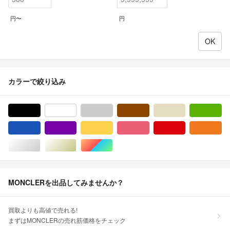
円〜
円
カラーで絞り込み
ブラック/黒色系
ホワイト/白色系
グレー/灰色系
ブラウン/茶色系
ベージュ系
グ
ブルー・ネイビー/青色系
パープル/紫色系
イエロー/黄色系
ピンク/桃色系
レッド/赤色系
オ
シルバー/銀色系
ゴールド/金色系
マルチカラー
MONCLERを出品してみませんか？
買取よりも高値で売れる!
まずはMONCLERの売れ筋価格をチェック