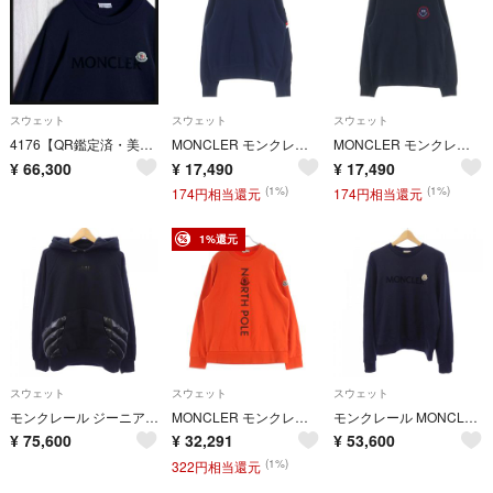
スウェット
スウェット
スウェット
4176【QR鑑定済・美品】モンクレール ベロアロゴ＆ワッペンロゴ スウェット
MONCLER モンクレール 16AW MAGLIA GIROCOLLO ワッペンロゴ スウェット トレーナー ネイビー B20918024400 80984 B20918024400 80984
MONCLER モンクレール 17AW MAGLIA GIROCOLLO スマイル ワッペンロゴ スウェット トレーナー ブラック C20918037400 80984 C20918037400 80984
¥
66,300
¥
17,490
¥
17,490
(1%)
(1%)
174円相当還元
174円相当還元
1%還元
スウェット
スウェット
スウェット
モンクレール ジーニアス MONCLER GENIUS I209S8G00004 パーカー
MONCLER モンクレール 23AW FELPA GIROCOLLO フェルパ ラバーロゴ クルーネック長袖スウェットトレーナー オレンジ I20918G00028
モンクレール MONCLER スウェット
¥
75,600
¥
32,291
¥
53,600
(1%)
322円相当還元