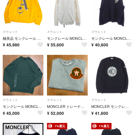
スウェット
スウェット
スウェット
極美品 モンクレール パームエンジェルス MONCLER Palm Angels スウェット 2022 トレーナー 長袖 コットン メンズ M
モンクレール MONCLER D10918418800 パーカー
モンクレール MONCLER J20918G00016 スウェット
¥
45,980
¥
55,600
¥
40,600
スウェット
スウェット
スウェット
モンクレール MONCLER ロゴスウェット カーキ L
MONCLER トレーナー スウェット グレー L モンクレール ビッグロゴ
MONCLER モンクレール スウェット ダークネイビー 紺 サイズ:S 25SS フェルト グラフィック ロゴ スウェットシャツ FELPA GIRCOLLO トップス トレーナー【メンズ】【中古】
¥
45,000
¥
52,000
¥
41,600
1%還元
1%還元