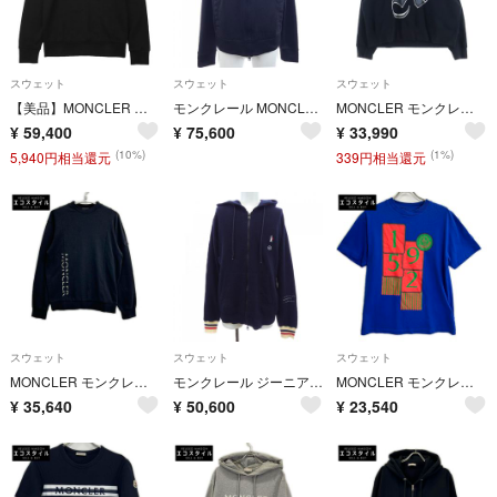
スウェット
スウェット
スウェット
【美品】MONCLER モンクレール スウェット SCOM サイズ S メンズ ロゴ パッチ プリント プルオーバー クルーネック ロングスリーブ 長袖 コットン100% トップス ブラック 黒 トルコ製
モンクレール MONCLER 20918427000 C8009 パーカー
MONCLER モンクレール 22AW ×Palm Angels パームエンジェルス グリッターロゴ クルーネックスウェットトレーナー ブラック H209L8G00006 M2513
¥
59,400
¥
75,600
¥
33,990
(10%)
(1%)
5,940円相当還元
339円相当還元
スウェット
スウェット
スウェット
MONCLER モンクレール 22年 maglia girocollo マットブラックコレクション ロゴスウェット S
モンクレール ジーニアス MONCLER GENIUS パーカー
MONCLER モンクレール 21年 ジーニアス ブルー グラフィックTシャツ XS
¥
35,640
¥
50,600
¥
23,540