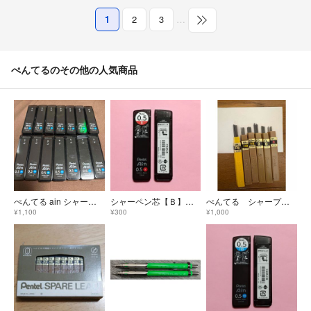
1
2
3
…
ぺんてるのその他の人気商品
ぺんてる ain シャー芯 未使用 14個セット HB 0.5
シャーペン芯【Ｂ】２つ
ぺんてる シャープペンシルの芯 シャー芯 0.9 0.5 昭和レトロ
¥1,100
¥300
¥1,000