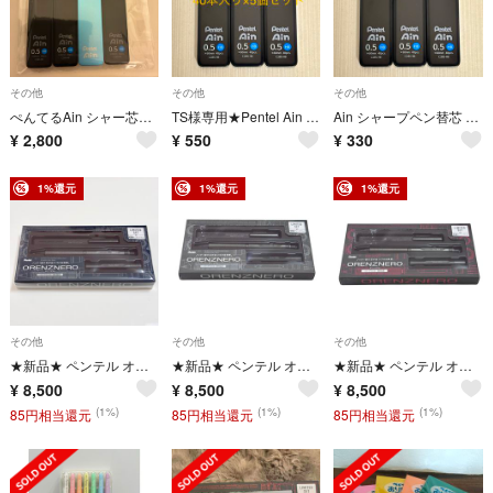
その他
その他
その他
ぺんてるAin シャー芯 ダイヤモンドメタリック ブルー
TS様専用★Pentel Ain シャープペン替芯 HB 0.5 ５個セット
Ain シャープペン替芯 0.5 HB 3セット
¥
2,800
¥
550
¥
330
1%還元
1%還元
1%還元
その他
その他
その他
★新品★ ペンテル オレンズネロ 0.3㎜ 限定 カーボンブラック
★新品★ ペンテル オレンズネロ 0.3㎜ 限定 グリーンブラック
★新品★ ペンテル オレンズネロ 0.5㎜ 限定 グリーンブラック
¥
8,500
¥
8,500
¥
8,500
(1%)
(1%)
(1%)
85円相当還元
85円相当還元
85円相当還元