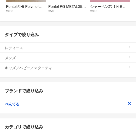
PentelのHi-Polymerシャープペンシル替芯1ケース(12本入り)
Pentel PG-METAL350 シャーペン0.3mm グリーン 2本セット
シャーペン芯【ＨＢ】２つ
¥950
¥500
¥300
タイプで絞り込み
レディース
メンズ
キッズ／ベビー／マタニティ
ブランドで絞り込み
ぺんてる
カテゴリで絞り込み