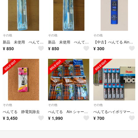
その他
その他
その他
新品 未使用 ぺんてる オレンズ 折れないシャーペン 定価1100円
新品 未使用 ぺんてる オレンズ 折れないシャーペン 定価1100円
【中古】ぺんてる Ain替芯シュタイン 0.5mm HB
¥
850
¥
850
¥
300
その他
その他
その他
ぺんてる 静電気除去
ぺんてる Ain シャープ替芯 まとめ売り
ぺんてるハイポリマーシャーペン芯
¥
3,450
¥
1,990
¥
700