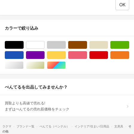
カラーで絞り込み
ブラック/黒色系
ホワイト/白色系
グレー/灰色系
ブラウン/茶色系
ベージュ系
グ
ブルー・ネイビー/青色系
パープル/紫色系
イエロー/黄色系
ピンク/桃色系
レッド/赤色系
オ
シルバー/銀色系
ゴールド/金色系
マルチカラー
ぺんてるを出品してみませんか？
買取よりも高値で売れる!
まずはぺんてるの売れ筋価格をチェック
ラクマ
ブランド一覧
ぺんてる（ペンテル）
インテリア/住まい/日用品
文房具
そ
の他