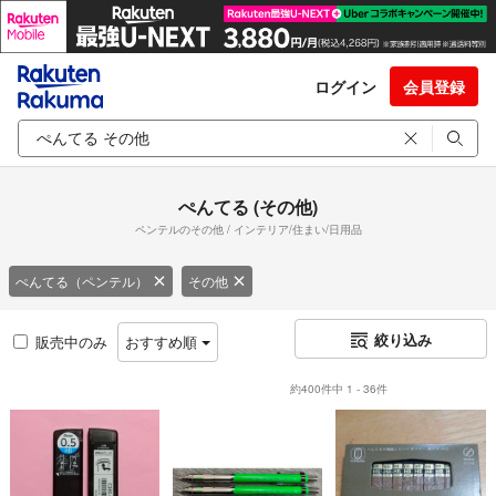
ログイン
会員登録
ぺんてる (その他)
ペンテルのその他 / インテリア/住まい/日用品
ぺんてる（ペンテル）
その他
絞り込み
販売中のみ
おすすめ順
約400件中 1 - 36件