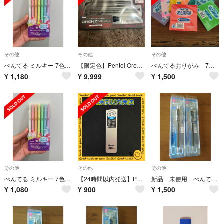
その他
その他
その他
ぺんてる ミルキー 7色 K108J-7ST
【限定色】Pentel OrenzNero 0.5mmグリーンブラック
ぺんてるおりがみ 7色セット
¥
1,180
¥
9,999
¥
1,500
その他
その他
その他
ぺんてる ミルキー 7色 K108J-7ST
【24時間以内発送】Pentel Ain 限定シークレットケース 銀
新品 未使用 ぺんてる オレンズ 折れないシャーペン ２点セット 定価2200円
¥
1,080
¥
900
¥
1,500