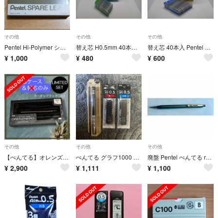
その他
その他
その他
Pentel Hi-Polymer シャープペンシル替芯 １ケース
替え芯 H0.5mm 40本入り ぺんてる (旧パッケージ）新品8個セット
替え芯 40本入 Pentel Ain HB 0.5mm 旧パッケージ新品未使用
¥
1,000
¥
480
¥
600
その他
その他
その他
【ぺんてる】オレンズネロ 限定セット 芯ケースのみ
ぺんてる グラフ1000 XPG1005CSA
廃盤 Pentel ぺんてる renoma レノマ シャーペン REP30
¥
2,900
¥
1,111
¥
1,100