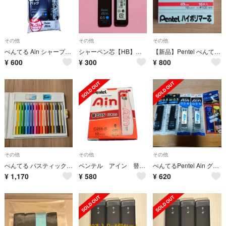
その他
その他
その他
ぺんてる Ain シャープ替芯（0.5）HB40本入3個入パック消しゴム付き
シャーペン芯【HB】２つ
【新品】Pentel ぺんてる ハイポリマー芯
¥
600
¥
300
¥
800
その他
その他
その他
ぺんてる パスティック GC1-18D
ペンテル アイン 替芯Ｂ0.5
ぺんてるPentel Ain グラファイト0.5mm HB シャープペンシル芯
¥
1,170
¥
580
¥
620