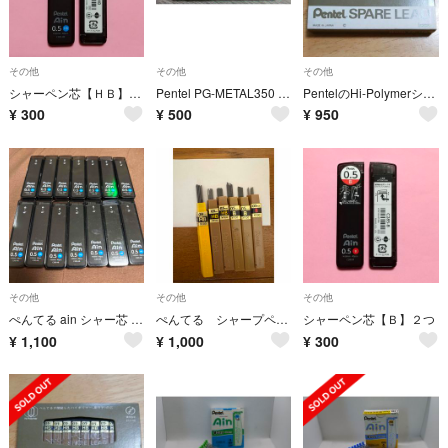
その他
その他
その他
シャーペン芯【ＨＢ】２つ
Pentel PG-METAL350 シャーペン0.3mm グリーン 2本セット
PentelのHi-Polymerシャープペンシル替芯1ケース(12本入り)
¥
300
¥
500
¥
950
その他
その他
その他
ぺんてる ain シャー芯 未使用 14個セット HB 0.5
ぺんてる シャープペンシルの芯 シャー芯 0.9 0.5 昭和レトロ
シャーペン芯【Ｂ】２つ
¥
1,100
¥
1,000
¥
300