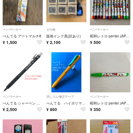
ペン/マーカー
その他
ペン/マーカー
ぺんてる アートマルチ8
版画インク黒(訳あり)
昭和レトロ pentel JAPANディズニー サインペン
¥
1,500
¥
2,100
¥
500
ペン/マーカー
消しゴム/修正テープ
ペン/マーカー
ぺんてる シャーペン 製図用 グラフギア1000 60周年 限定 0.5mm PG1015-ANA
ぺんてる ハイポリマー100G 消しゴム 非売品
昭和レトロ pentel JAPANディズニー サインペン ミッキー ミニー 黄緑
¥
2,500
¥
860
¥
350