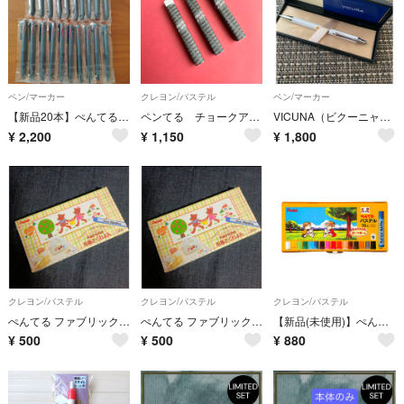
ペン/マーカー
クレヨン/パステル
ペン/マーカー
​【新品20本】ぺんてる カルム 3色ボールペン 0.5mm 事務用品 まとめ売
ペンてる チョークアート用 オイルパステル 白 専門家用パステル
VICUNA（ビクーニャ）ボールペン
¥
2,200
¥
1,150
¥
1,800
クレヨン/パステル
クレヨン/パステル
クレヨン/パステル
ぺんてる ファブリックファン 布描きくれよん 16色(1セット)
ぺんてる ファブリックファン 布描きくれよん 16色(1セット)
【新品(未使用)】ぺんてるパステル 16色
¥
500
¥
500
¥
880