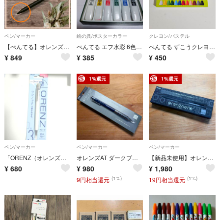
ペン/マーカー
絵の具/ポスターカラー
クレヨン/パステル
【ぺんてる】オレンズネロ・シャープ 0.2mm 交換用先金 ペン先
ぺんてる エフ水彩 6色セット ポリチューブ入り + 緑1本 ７本セット
ぺんてる ずこうクレヨン 極太 12色 PTCG1-12(1セット)
¥
849
¥
385
¥
450
1%還元
1%還元
ペン/マーカー
ペン/マーカー
ペン/マーカー
「ORENZ（オレンズ）」0.3mm
オレンズAT ダークブルー
【新品未使用】オレンズネロ ブラック 0.3
¥
680
¥
980
¥
1,980
(1%)
(1%)
9円相当還元
19円相当還元