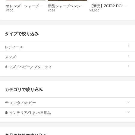
オレンズ シャープペンシル メタルグリップ 0.3mm シャンパンゴールド
新品シャープペンシルオレンズ まとめ売り
【新品】ZST32-DG 絵の具セット 洗濯可 コンパクト ぞうきん付き 画材セ
¥700
¥599
¥5,000
タイプで絞り込み
レディース
メンズ
キッズ／ベビー／マタニティ
カテゴリで絞り込み
エンタメ/ホビー
インテリア/住まい/日用品