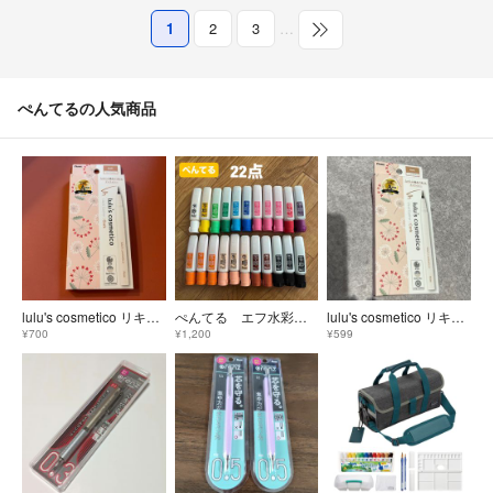
1
2
3
…
ぺんてるの人気商品
lulu's cosmetico リキッドアイライナー コルク 1
ぺんてる エフ水彩 ポリチューブ入り水彩えのぐ まとめ売り
lulu's cosmetico リキッドアイライナー コルク 1
¥700
¥1,200
¥599