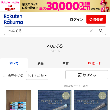
ログイン
会員登録
ぺんてる
ペンテル
すべて
新品
中古
値下げ
絞り込み
販売中のみ
おすすめ順
約7,000件中 1 - 36件