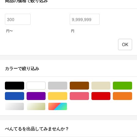
商品の価格で絞り込み
円〜
円
カラーで絞り込み
ブラック/黒色系
ホワイト/白色系
グレー/灰色系
ブラウン/茶色系
ベージュ系
グ
ブルー・ネイビー/青色系
パープル/紫色系
イエロー/黄色系
ピンク/桃色系
レッド/赤色系
オ
シルバー/銀色系
ゴールド/金色系
マルチカラー
ぺんてるを出品してみませんか？