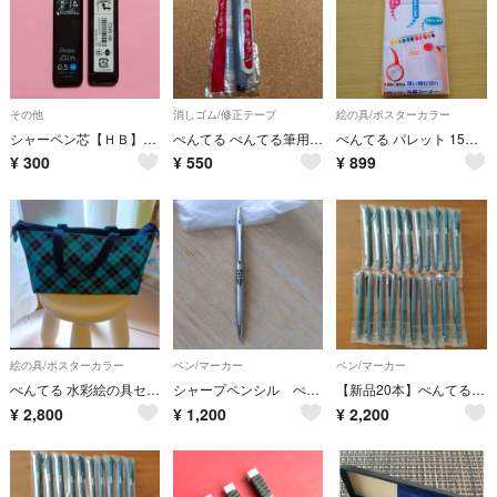
その他
消しゴム/修正テープ
絵の具/ポスターカラー
シャーペン芯【ＨＢ】２つ
ぺんてる ぺんてる筆用 カートリッジ 顔料インキ 黒 XFRP-A
ぺんてる パレット 15色用 XZSP1-3 絵具 えのぐ パレット
¥
300
¥
550
¥
899
絵の具/ポスターカラー
ペン/マーカー
ペン/マーカー
ぺんてる 水彩絵の具セット スケッチセット 小学校 絵の具セット バッグつき
シャープペンシル ぺんてる Pentel レトロ 昭和
【新品20本】ぺんてる カルム 3色ボールペン 0.5mm 事務用品 まとめ売り
¥
2,800
¥
1,200
¥
2,200