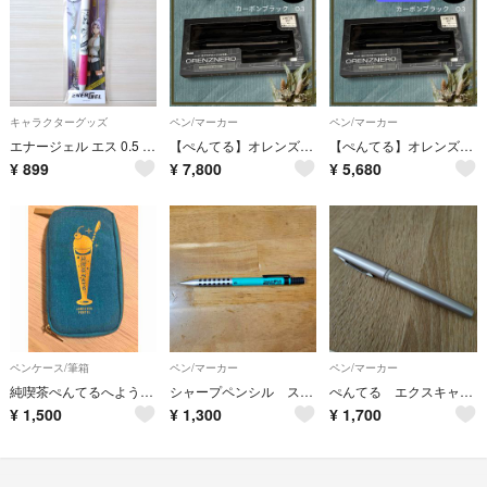
キャラクターグッズ
ペン/マーカー
ペン/マーカー
エナージェル エス 0.5 ボールペン 転生したらスライムだった件 シオン
【ぺんてる】オレンズネロ 限定セット カーボンブラック 0.3
【ぺんてる】オレンズネロ 限定セット カーボンブラック 0.3 本体のみ
¥
899
¥
7,800
¥
5,680
ペンケース/筆箱
ペン/マーカー
ペン/マーカー
純喫茶ぺんてるへようこそ。
シャープペンシル スマッシュ アピタ限定 グリーン軸
ぺんてる エクスキャリバー
¥
1,500
¥
1,300
¥
1,700