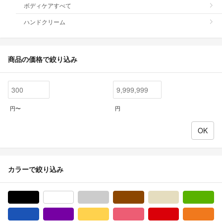
ボディケアすべて
ハンドクリーム
商品の価格で絞り込み
円〜
円
カラーで絞り込み
ブラック/黒色系
ホワイト/白色系
グレー/灰色系
ブラウン/茶色系
ベージュ系
グ
ブルー・ネイビー/青色系
パープル/紫色系
イエロー/黄色系
ピンク/桃色系
レッド/赤色系
オ