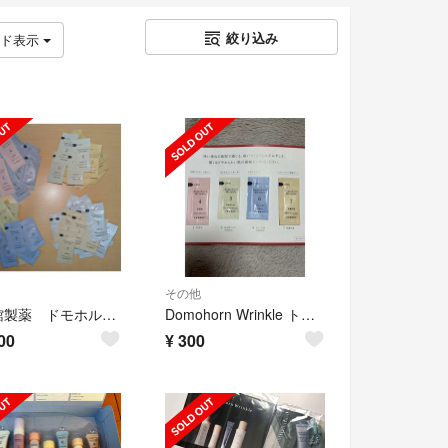
絞り込み
ッド表示
その他
再春館製薬 ドモホルンリンクル サンプル全92袋(4・5・6・7、各23袋)
Domohorn Wrinkle トライアルセット 4点
00
¥
300