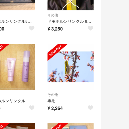
その他
ドモホルンリンクル8点セット
ドモホルンリンクル 8点３日分セット
00
¥
3,250
その他
ドモホルンリンクル 光対策ドレスクリーム、化粧落としジェル、泡の柔肌パック
専用
0
¥
2,264