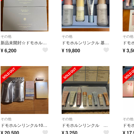
その他
その他
その他
新品未開封☆ドモホルンリンクルお試し8点セット✖️2
ドモホルンリンクル 基本4点 ハーフセット
¥
6,200
¥
19,800
¥
3,5
その他
その他
その他
ドモホルンリンクル10点セット★
ドモホルンリンクル お試しセット
¥
20,500
¥
3,250
¥
17,