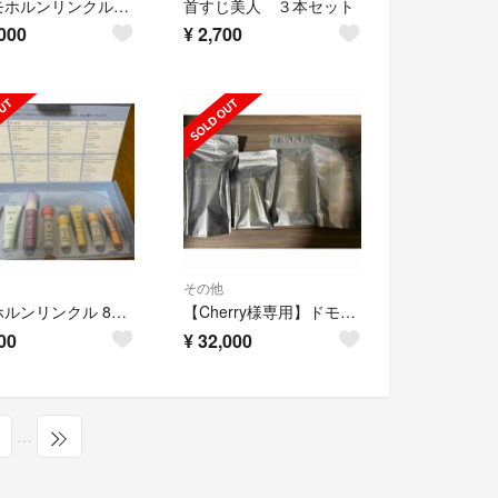
◆ドモホルンリンクル パック＋保湿＋美活＋おまけセット
首すじ美人 ３本セット
000
¥
2,700
その他
ドモホルンリンクル 8点セット（3日分）
【Cherry様専用】ドモホルンリンクル 基本4点セット
00
¥
32,000
…