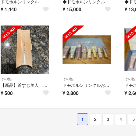
ドモホルンリンクル お試し サンプル
◆ドモホルンリンクル スキンケアセット
¥
1,440
¥
15,000
¥
13,
その他
その他
その他
【新品】首すじ美人 ドモホルンリンクル 再春館製薬所
ドモホルンリンクルお試し3日分
¥
500
¥
2,800
¥
2,6
1
2
3
4
5