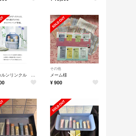
その他
ドモホルンリンクル 基本４点バッグ
メーム様
00
¥
900