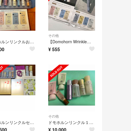
その他
ドモホルンリンクルお試し8点セット＆基本4点サンプル
【Domohorn Wrinkle】ドモホルンリンクル 試供品 サンプル
00
¥
555
その他
ドモホルンリンクルセット
ドモホルンリンクル１～７
500
¥
10,000