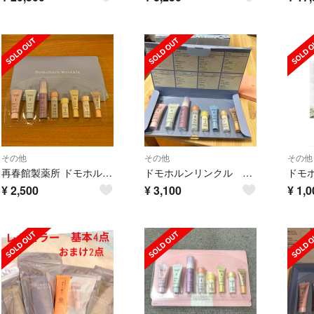
その他
その他
その他
再春館製薬所 ドモホルンリンクル 基礎化粧品 お試し 8点
ドモホルンリンクル 8点セット サンプル
¥
2,500
¥
3,100
¥
1,0