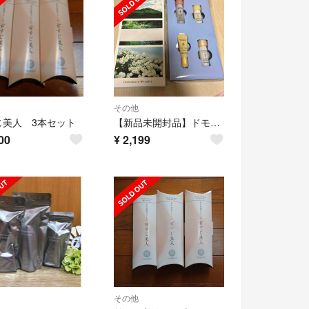
その他
じ美人 3本セット
【新品未開封品】ドモホルンリンクル お試し基本4点セット 約3日分
00
¥
2,199
その他