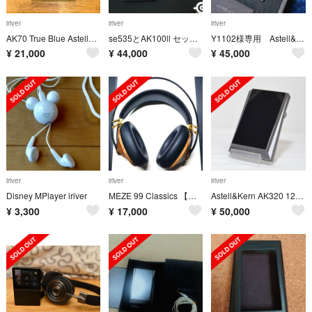
iriver
iriver
iriver
AK70 True Blue Astell&Kern
se535とAK100ll セット(月末価格！)
Y1102様専用 Astell&Kern ak240
¥
21,000
¥
44,000
¥
45,000
iriver
iriver
iriver
Disney MPlayer iriver
MEZE 99 Classics 【美品・送料無料】
Astell&Kern AK320 128GB ガンメタル
¥
3,300
¥
17,000
¥
50,000