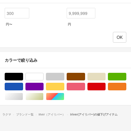
円〜
円
カラーで絞り込み
ブラック/黒色系
ホワイト/白色系
グレー/灰色系
ブラウン/茶色系
ベージュ系
グ
ブルー・ネイビー/青色系
パープル/紫色系
イエロー/黄色系
ピンク/桃色系
レッド/赤色系
オ
シルバー/銀色系
ゴールド/金色系
マルチカラー
ラクマ
ブランド一覧
iriver（アイリバー）
iriver(アイリバー)の値下げアイテム