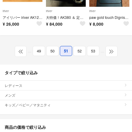
iriver
iriver
iriver
アイリバー iriver AK120 MASTER & DYNAMIC MH30
大特価！AK380 ＆ 定価5万円のリケーブルつき
paw gold touch Dignis ケース 美品
¥
26,000
¥
84,000
¥
8,000
…
49
50
51
52
53
…
タイプで絞り込み
レディース
メンズ
キッズ／ベビー／マタニティ
商品の価格で絞り込み