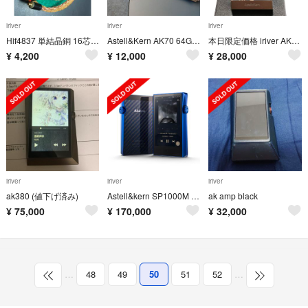
iriver
iriver
iriver
Hif4837 単結晶銅 16芯 L字 3.5mm mmcx
Astell&Kern AK70 64GB ミスティミント
本日限定価格 iriver AK 380AMP
¥
4,200
¥
12,000
¥
28,000
iriver
iriver
iriver
ak380 (値下げ済み)
Astell&kern SP1000M Lapis Blue 128GB
ak amp black
¥
75,000
¥
170,000
¥
32,000
…
48
49
50
51
52
…