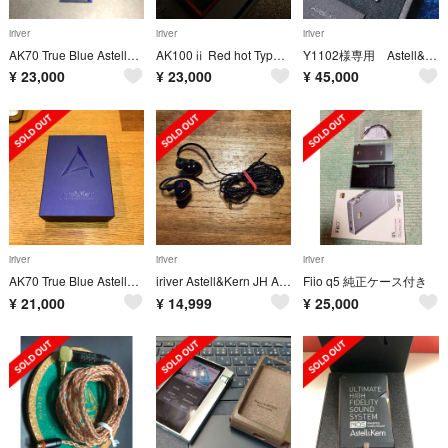
iriver
iriver
iriver
AK70 True Blue Astell&Kern
AK100ⅱ Red hot Type-S (最終値下げ)
Y1102様専用 Astell&Kern ak240
¥
23,000
¥
23,000
¥
45,000
iriver
iriver
iriver
AK70 True Blue Astell&Kern
iriver Astell&Kern JH Audio Michelle 中古
Fiio q5 純正ケース付き
¥
21,000
¥
14,999
¥
25,000