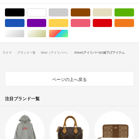
ブラック/黒色系
ホワイト/白色系
グレー/灰色系
ブラウン/茶色系
ベージュ系
グ
ブルー・ネイビー/青色系
パープル/紫色系
イエロー/黄色系
ピンク/桃色系
レッド/赤色系
オ
シルバー/銀色系
ゴールド/金色系
マルチカラー
ラクマ
ブランド一覧
iriver（アイリバー）
iriver(アイリバー)の値下げアイテム
ページの上へ戻る
注目ブランド一覧