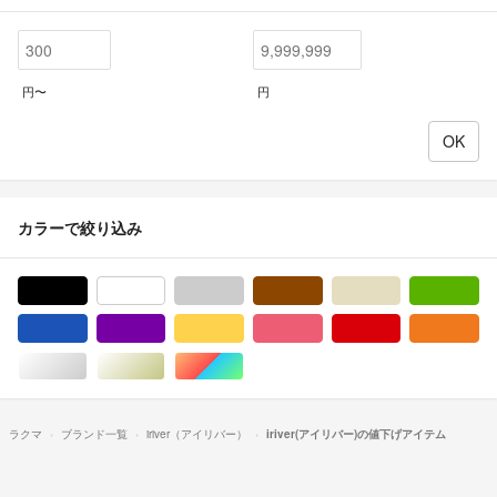
円〜
円
カラーで絞り込み
ブラック/黒色系
ホワイト/白色系
グレー/灰色系
ブラウン/茶色系
ベージュ系
グ
ブルー・ネイビー/青色系
パープル/紫色系
イエロー/黄色系
ピンク/桃色系
レッド/赤色系
オ
シルバー/銀色系
ゴールド/金色系
マルチカラー
ラクマ
ブランド一覧
iriver（アイリバー）
iriver(アイリバー)の値下げアイテム