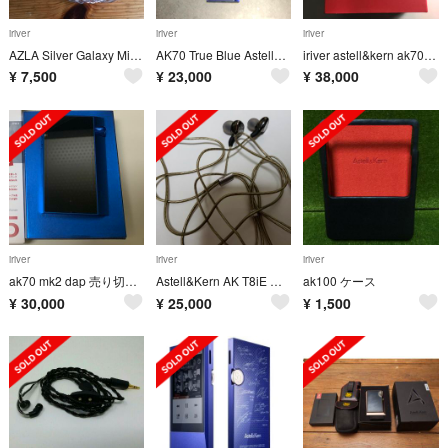
iriver
iriver
iriver
AZLA Silver Galaxy Mix+ 3.5mm 2pin 新品未開封
AK70 True Blue Astell&Kern
iriver astell&kern ak70mkⅱ おまけfinalE5000
¥
7,500
¥
23,000
¥
38,000
iriver
iriver
iriver
ak70 mk2 dap 売り切り 最終値下げ
Astell&Kern AK T8iE Mk2
ak100 ケース
¥
30,000
¥
25,000
¥
1,500