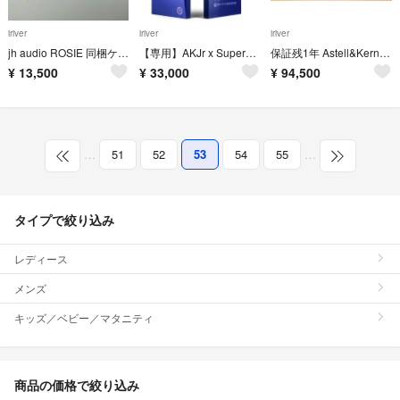
iriver
iriver
iriver
jh audio ROSIE 同梱ケーブル 3.5mm3極 2.5mm4極セット
【専用】AKJr x SuperJunior
保証残1年 Astell&Kern AK380 別売ケース・バンナイズ2種
¥
13,500
¥
33,000
¥
94,500
…
51
52
53
54
55
…
タイプで絞り込み
レディース
メンズ
キッズ／ベビー／マタニティ
商品の価格で絞り込み