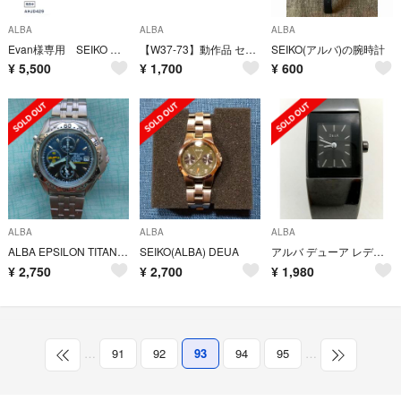
ALBA
ALBA
ALBA
Evan様専用 SEIKO アンジェーヌ レディースウォッチ
【W37-73】動作品 セイコー アルバ スモールセコンド 腕時計 フェイスのみ
SEIKO(アルバ)の腕時計
¥
5,500
¥
1,700
¥
600
ALBA
ALBA
ALBA
ALBA EPSILON TITANIUMクロノグラフ 動作品 平成12年頃
SEIKO(ALBA) DEUA
アルバ デューア レディース ウォッチ
¥
2,750
¥
2,700
¥
1,980
…
91
92
93
94
95
…