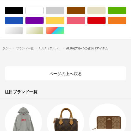
ブラック/黒色系
ホワイト/白色系
グレー/灰色系
ブラウン/茶色系
ベージュ系
グ
ブルー・ネイビー/青色系
パープル/紫色系
イエロー/黄色系
ピンク/桃色系
レッド/赤色系
オ
シルバー/銀色系
ゴールド/金色系
マルチカラー
ラクマ
ブランド一覧
ALBA（アルバ）
ALBA(アルバ)の値下げアイテム
ページの上へ戻る
注目ブランド一覧