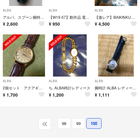
ALBA
ALBA
ALBA
アルバ、スプーン腕時計ジャンク品
【W19-57】動作品 電池交換済 セイコー アルバ 腕時計 7N32-K004
【激レア】BAIKINKUN バイキンくん SEIKO ALBA 腕時計
¥
2,600
¥
950
¥
4,500
ALBA
ALBA
ALBA
2個セット アクアギア&アルバ SEIKO グランドクオーツ型腕時計
ち. ALBA時計レディース
腕時計 ALBA レディース 電池切れ
¥
1,700
¥
1,200
¥
1,111
…
98
99
100