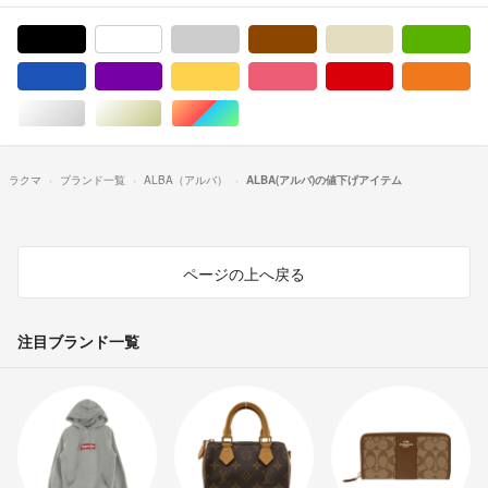
ブラック/黒色系
ホワイト/白色系
グレー/灰色系
ブラウン/茶色系
ベージュ系
グ
ブルー・ネイビー/青色系
パープル/紫色系
イエロー/黄色系
ピンク/桃色系
レッド/赤色系
オ
シルバー/銀色系
ゴールド/金色系
マルチカラー
ラクマ
ブランド一覧
ALBA（アルバ）
ALBA(アルバ)の値下げアイテム
ページの上へ戻る
注目ブランド一覧