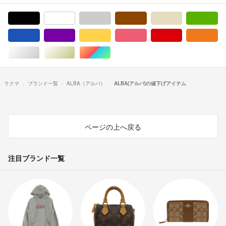
ブラック/黒色系
ホワイト/白色系
グレー/灰色系
ブラウン/茶色系
ベージュ系
グ
ブルー・ネイビー/青色系
パープル/紫色系
イエロー/黄色系
ピンク/桃色系
レッド/赤色系
オ
シルバー/銀色系
ゴールド/金色系
マルチカラー
ラクマ
ブランド一覧
ALBA（アルバ）
ALBA(アルバ)の値下げアイテム
ページの上へ戻る
注目ブランド一覧