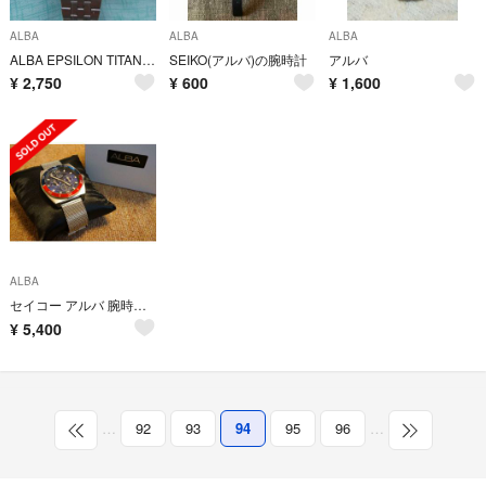
ALBA
ALBA
ALBA
ALBA EPSILON TITANIUMクロノグラフ 動作品 平成12年頃
SEIKO(アルバ)の腕時計
アルバ
¥
2,750
¥
600
¥
1,600
ALBA
セイコー アルバ 腕時計 AP6525X1 多針 ペプシベゼル
¥
5,400
…
92
93
94
95
96
…