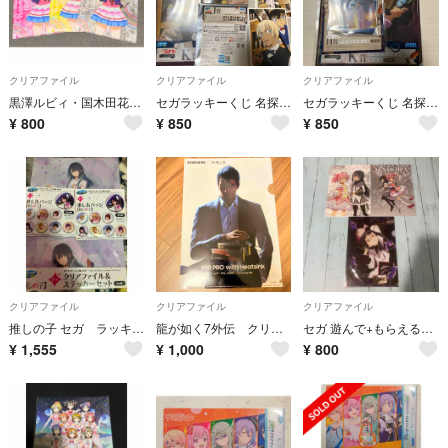
クリアファイル
クリアファイル
クリアファイル
黒澤ルビィ・国木田花丸・津島善子 A4クリアファイル3枚セット Aqours
セガラッキーくじ 名探偵コナン メモリアルカットFILE.3 J,K賞
セガラッキーくじ 名探偵コナン メモリアルカットFILE.3 H,I,K賞
¥
800
¥
850
¥
850
クリアファイル
クリアファイル
クリアファイル
推しの子 セガ ラッキーくじ クリアファイル & ステッカーセット 缶バッジ
龍が如く7外伝 クリアファイル
セガ 遊んで+もらえるまどか☆マギカキャンペーン A4クリアファイル 3種セット
¥
1,555
¥
1,000
¥
800