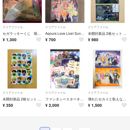
クリアファイル
クリアファイル
クリアファイル
セガラッキーくじ 呪術廻戦 夏油 クリファイ
Aqours Love Live! Sunshine!! クリアファイル
未開封新品 2枚セット リヴァイ兵長 A4 クリアファイル 進撃の巨人 セガ
¥
1,300
¥
700
¥
980
クリアファイル
クリアファイル
クリアファイル
未開封新品 2枚セット A5 クリアファイル 進撃の巨人 セガ
ファンタシースターオンライン クリアファイルセット
壊れたセカイと歌えないミク ポップコーン クリアファイル
¥
350
¥
2,000
¥
1,500