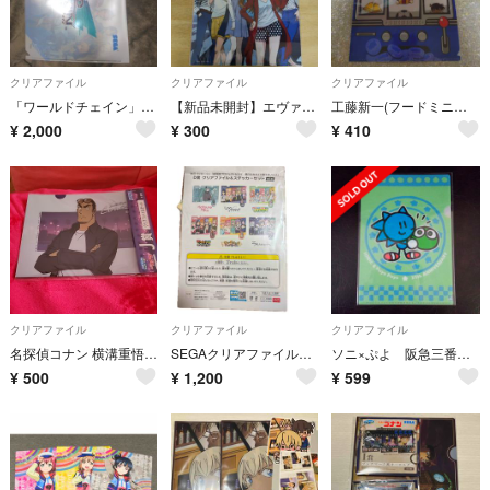
クリアファイル
クリアファイル
クリアファイル
「ワールドチェイン」クリアファイル
【新品未開封】エヴァンゲリオン クリアファイル セガ限定
工藤新一(フードミニキャラ) A5ミニクリアファイル セガラッキーくじ
¥
2,000
¥
300
¥
410
クリアファイル
クリアファイル
クリアファイル
名探偵コナン 横溝重悟 クリアファイル
SEGAクリアファイルandステッカーセット
ソニ×ぷよ 阪急三番街オリジナルA5クリアファイル
¥
500
¥
1,200
¥
599