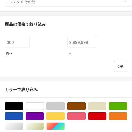
エンタメ その他
商品の価格で絞り込み
円〜
円
カラーで絞り込み
ブラック/黒色系
ホワイト/白色系
グレー/灰色系
ブラウン/茶色系
ベージュ系
グ
ブルー・ネイビー/青色系
パープル/紫色系
イエロー/黄色系
ピンク/桃色系
レッド/赤色系
オ
シルバー/銀色系
ゴールド/金色系
マルチカラー