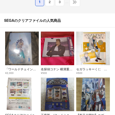
1
2
3
…
SEGAのクリアファイルの人気商品
「ワールドチェイン」クリアファイル
名探偵コナン 横溝重悟 クリアファイル
セガラッキーくじ 呪術廻戦5周年 七海建人 クリアファイル＆ステッカーセット
¥2,000
¥500
¥500
SEGAクリアファイルandステッカーセット
工藤新一(フードミニキャラ) A5ミニクリアファイル セガラッキーくじ
【新品未開封】エヴァンゲリオン クリアファイル セガ限定