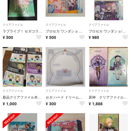
クリアファイル
クリアファイル
クリアファイル
ラブライブ！ セガコラボカフェ クリアファイル
プロセカ ワンダショ クリアファイル＆ステッカーセット セガラッキーくじ
プロセカ ワンダショ/ニーゴ クリアファイル＆ステッカーセット セガラッキーくじ
¥
500
¥
500
¥
980
クリアファイル
クリアファイル
クリアファイル
新品クリアファイル木手永四郎&君島育斗‪☆Q・P ＆ A・フランケンシュタイナー
セガ ハード ドリームキャスト クリアファイル
原神 クリアファイル マルチファイル セガ 限定 刻晴 七七
¥
1,000
¥
300
¥
1,888