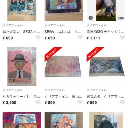
クリアファイル
クリアファイル
クリアファイル
忍たま乱太 SEGA クリアファイル＆ステッカー 2枚セット
SEGA ぷよぷよ クリアファイル
原神 GIGO チケットファイル カードケース クリアファイル カーヴェ 非売品
¥
699
¥
650
¥
1,111
クリアファイル
クリアファイル
クリアファイル
セガラッキーくじ「名探偵コナン」安室透（降谷零）クリアファイル&アクリルスタンド
クリアファイル 暁山瑞希
東雲絵名 クリアファイル ハーリミット
¥
3,500
¥
899
¥
899