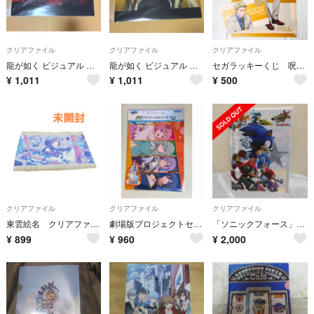
クリアファイル
クリアファイル
クリアファイル
龍が如く ビジュアル クリアファイル C
龍が如く ビジュアル クリアファイル B
セガラッキーくじ 呪術廻戦5周年 七海建人 クリアファイル＆ステッカーセット
¥
1,011
¥
1,011
¥
500
クリアファイル
クリアファイル
クリアファイル
東雲絵名 クリアファイル Iなんです
劇場版プロジェクトセカイ 壊れたセカイと歌えないミク セガラッキーくじ D賞 クリアファイル&ステッカーセット
「ソニックフォース」クリアファイル
¥
899
¥
960
¥
2,000