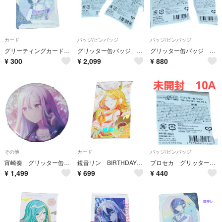
カード
バッジ/ピンバッジ
バッジ/ピンバッジ
グリーティングカード 神代類 感謝祭
グリッター缶バッジ 50C 未開封
グリッター缶バッジ 50A 未開封 二個セット
¥
300
¥
2,099
¥
880
その他
カード
バッジ/ピンバッジ
宵崎奏 グリッター缶バッジ 5C
鏡音リン BIRTHDAY エピカ 箔押し
プロセカ グリッター缶バッジ 10A
¥
1,499
¥
699
¥
440