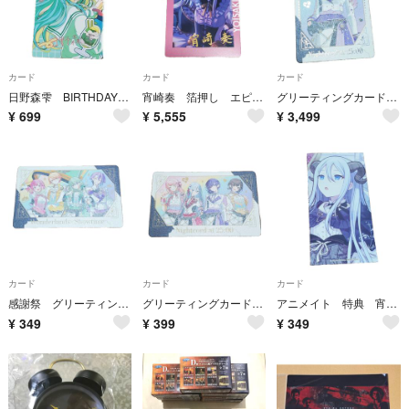
カード
カード
カード
日野森雫 BIRTHDAY エピカ 箔押し
宵崎奏 箔押し エピカ マリオネット
グリーティングカード 箔押し 朝比奈まふゆ 感謝祭
¥
699
¥
5,555
¥
3,499
カード
カード
カード
感謝祭 グリーティングカード ワンダショ
グリーティングカード 感謝祭 ニーゴ
アニメイト 特典 宵崎奏 カード
¥
349
¥
399
¥
349