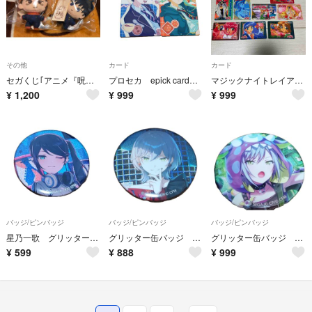
その他
カード
カード
セガくじ｢アニメ『呪術廻戦』5周年 SPECIAL DAY！｣H賞虎杖&伏黒
プロセカ epick card BIRTHDAY 東雲彰人 青柳冬弥 セット
マジックナイトレイアース 魔法騎士レイアース カード11枚まとめて
¥
1,200
¥
999
¥
999
バッジ/ピンバッジ
バッジ/ピンバッジ
バッジ/ピンバッジ
星乃一歌 グリッター缶バッジ
グリッター缶バッジ 日野森志歩
グリッター缶バッジ 6B 日野森志歩
¥
599
¥
888
¥
999