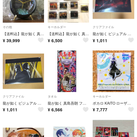
その他
キーホルダー
クリアファイル
【送料込】龍が如く 真島吾朗 覚醒ボイス付き 目覚まし時計 セガラッキーくじ
【送料込】龍が如く 真島吾朗 セガラッキーくじ D賞 全7種 コンプリート
龍が如く ビジュアル クリアファイル C
¥
39,999
¥
6,500
¥
1,011
クリアファイル
タオル
キーホルダー
龍が如く ビジュアル クリアファイル B
龍が如く 真島吾朗 フェイスタオル
ボカロ KAITO ローザ・ブルー アクリルチャーム Project DIVA
¥
1,011
¥
6,566
¥
7,777