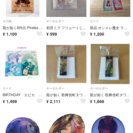
その他
キーホルダー
カード
龍が如く8外伝 Pirates in Hawaii Amazon特典 真島吾朗 オリジナル手配書マグネット
初音ミク フリューくじ アクリルキーホルダー
新品 オシャレ魔女 ラブandベリー ぷちスタンドディスプレイ まとめ売り バラ売り不可
¥
1,100
¥
599
¥
1,200
カード
キーホルダー
キーホルダー
BIRTHDAY エピカ 神代類(ノーマル) 草薙寧々(箔押し) セット
龍が如く 歌舞伎町タワー アクリルキーホルダー 峯義孝
龍が如く 歌舞伎町タワー アクリルキーホルダー 冴島大河
¥
1,499
¥
2,111
¥
1,666