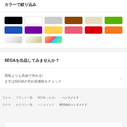
カラーで絞り込み
ブラック/黒色系
ホワイト/白色系
グレー/灰色系
ブラウン/茶色系
ベージュ系
グ
ブルー・ネイビー/青色系
パープル/紫色系
イエロー/黄色系
ピンク/桃色系
レッド/赤色系
オ
シルバー/銀色系
ゴールド/金色系
マルチカラー
SEGAを出品してみませんか？
買取よりも高値で売れる!
まずはSEGAの売れ筋価格をチェック
ラクマ
ブランド一覧
SEGA（セガ）
ハンドメイド
ラクマ
カテゴリ一覧
ハンドメイド
SEGAのハンドメイド