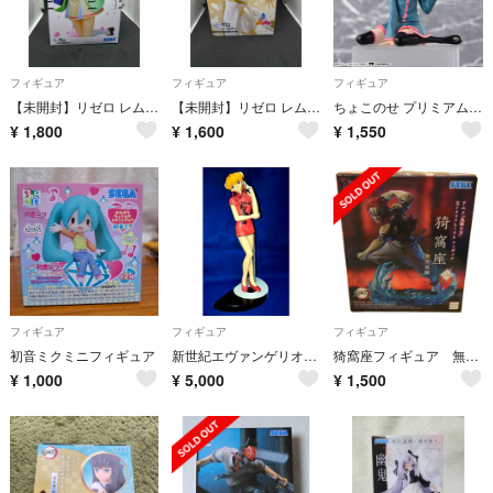
フィギュア
フィギュア
フィギュア
【未開封】リゼロ レム Student プレミアムフィギュア
【未開封】リゼロ レム 熾天使 Luminasta フィギュア
ちょこのせ プリミアムフィギュア 重音テト 箱無し
¥
1,800
¥
1,600
¥
1,550
フィギュア
フィギュア
フィギュア
初音ミクミニフィギュア
新世紀エヴァンゲリオンハイグレードチャイナドレスフィギュア 惣流アスカラングレー
猗窩座フィギュア 無限城編 鬼滅の刃 未開封
¥
1,000
¥
5,000
¥
1,500