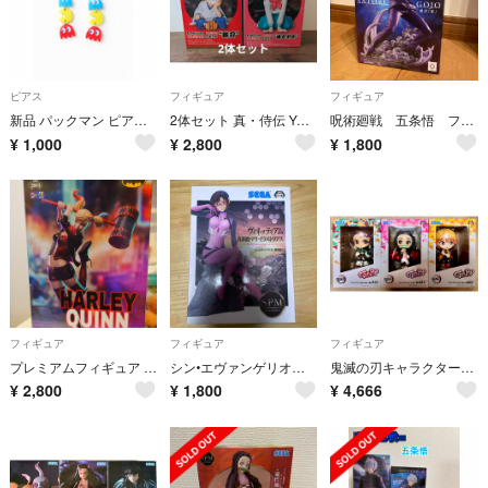
ピアス
フィギュア
フィギュア
新品 パックマン ピアス レトロゲーム ドット絵 ゲームアクセサリー
2体セット 真・侍伝 YAIBA 峰さやか 鉄刃 ちょこのせプレミアムフィギュア
呪術廻戦 五条悟 フィギュア
¥
1,000
¥
2,800
¥
1,800
フィギュア
フィギュア
フィギュア
プレミアムフィギュア ハーレイ・クイン
シン•エヴァンゲリオン 劇場版 真希波•マリ•イラストリアス フィギュア
鬼滅の刃キャラクターフィギュア
¥
2,800
¥
1,800
¥
4,666