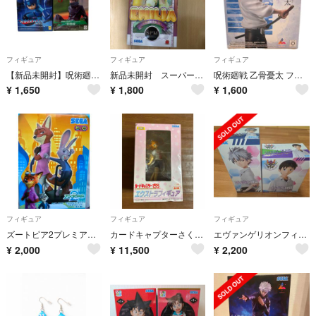
フィギュア
フィギュア
フィギュア
【新品未開封】呪術廻戦-狗巻棘- & ロックマン フィギアセット
新品未開封 スーパープレミアムフイギュアエミリア Oktoberfest Ver
呪術廻戦 乙骨憂太 フィギュア 5th anniversary
¥
1,650
¥
1,800
¥
1,600
フィギュア
フィギュア
フィギュア
ズートピア2プレミアムフィギュア ジュディ＆ニック
カードキャプターさくら フィギュア
エヴァンゲリオンフィギュアセット
¥
2,000
¥
11,500
¥
2,200