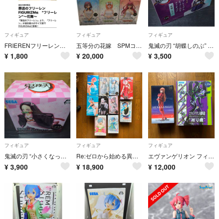
フィギュア
フィギュア
フィギュア
FRIERENフリーレンフィギュア
五等分の花嫁 SPMコンプリートフィギュア
鬼滅の刃 “胡蝶しのぶ” ちょこのせフィギュア
¥
1,800
¥
20,000
¥
3,500
フィギュア
フィギュア
フィギュア
鬼滅の刃 “小さくなった竈門禰豆子”スーパープレミアムフィギュア
Re:ゼロから始める異世界生活 フィギュア まとめ売り
エヴァンゲリオン フィギュア 2体セット
¥
3,900
¥
18,900
¥
12,000