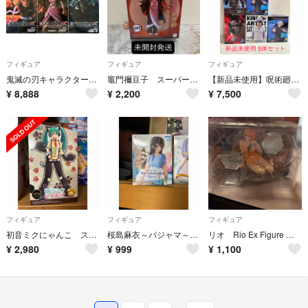
フィギュア
フィギュア
フィギュア
鬼滅の刃キャラクターフィギュア:3体セット
竈門禰󠄀豆子 スーパープレミアムフィギュア
【新品未使用】呪術廻戦 五条悟フィギュア 5体セット
¥
8,888
¥
2,200
¥
7,500
フィギュア
フィギュア
フィギュア
初音ミクにゃんこ スーパープレミアムフィギュア
桜島麻衣～パジャマ～Luminasta青春ブタ野郎はバニーガール先輩の夢を見ない
リオ Rio Ex Figure 赤と黒
¥
2,980
¥
999
¥
1,100