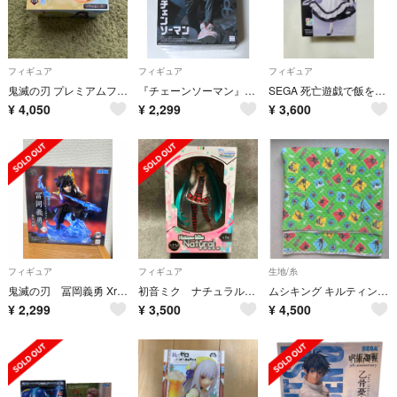
フィギュア
フィギュア
フィギュア
鬼滅の刃 プレミアムフィギュア 時透無一郎
『チェーンソーマン』チェンソーマン フィギュア
SEGA 死亡遊戯で飯を食う。 ちょこのせプレミアムフィギュア 幽鬼 フィギュア
¥
4,050
¥
2,299
¥
3,600
フィギュア
フィギュア
生地/糸
鬼滅の刃 冨岡義勇 Xross Link フィギュア 無限城編
初音ミク ナチュラル スーパープレミアム フィギュア ナチュラル
ムシキング キルティング生地 205cmロングサイズ 端処理済み レア
¥
2,299
¥
3,500
¥
4,500