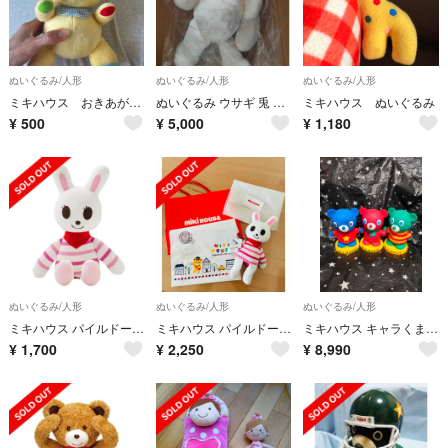
ぬいぐるみ/人形
ぬいぐるみ/人形
ぬいぐるみ/人形
ミキハウス おきあがりこぼし ぬいぐるみ
ぬいぐるみ ウサギ 兎 バニー 子供 ラビット ミキハウス マイクロファー
ミキハウス ぬいぐるみ
¥
500
¥
5,000
¥
1,180
ぬいぐるみ/人形
ぬいぐるみ/人形
ぬいぐるみ/人形
ミキハウス パイルドール うさこ ぬいぐるみ 新品未使用
ミキハウス パイルドール うさこ ぬいぐるみ
ミキハウス キャラくま ノベルティ 3点 コンプリート 未使用難あり 当時物 レ
¥
1,700
¥
2,250
¥
8,990