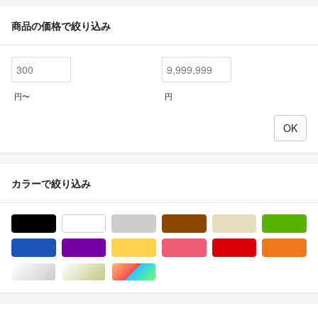
商品の価格で絞り込み
円〜
円
カラーで絞り込み
ブラック/黒色系
ホワイト/白色系
グレー/灰色系
ブラウン/茶色系
ベージュ系
グ
ブルー・ネイビー/青色系
パープル/紫色系
イエロー/黄色系
ピンク/桃色系
レッド/赤色系
オ
シルバー/銀色系
ゴールド/金色系
マルチカラー