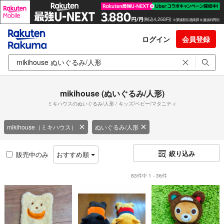
ログイン
会員登録
mikihouse (ぬいぐるみ/人形)
ミキハウスのぬいぐるみ/人形 / キッズ/ベビー/マタニティ
mikihouse（ミキハウス）
ぬいぐるみ/人形
絞り込み
販売中のみ
おすすめ順
83件中 1 - 36件