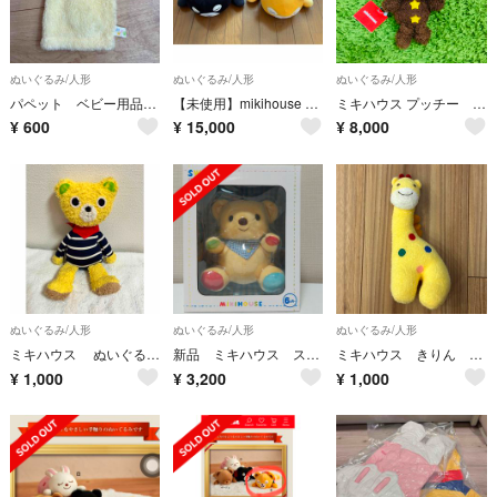
ぬいぐるみ/人形
ぬいぐるみ/人形
ぬいぐるみ/人形
パペット ベビー用品 ミキハウス
【未使用】mikihouse ミキハウス ノベルティ ぬいぐるみ【２点セット！】
ミキハウス プッチー ぬいぐるみ くまちゃん すず付き 新品タグ付き
¥
600
¥
15,000
¥
8,000
ぬいぐるみ/人形
ぬいぐるみ/人形
ぬいぐるみ/人形
ミキハウス ぬいぐるみ くま
新品 ミキハウス スイングベア 公式袋有 MIKI HOUSE おきあがりこぼし
ミキハウス きりん ぬいぐるみ
¥
1,000
¥
3,200
¥
1,000