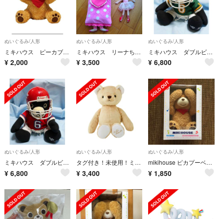
ぬいぐるみ/人形
ぬいぐるみ/人形
ぬいぐるみ/人形
ミキハウス ピーカブーベア
ミキハウス リーナちゃん ティッシュケース
ミキハウス ダブルビー ぬいぐるみ（緑）
¥
2,000
¥
3,500
¥
6,800
ぬいぐるみ/人形
ぬいぐるみ/人形
ぬいぐるみ/人形
ミキハウス ダブルビー ぬいぐるみ（赤）
タグ付き！未使用！ミキハウス マイクロファーベア くま ぬいぐるみ
mikihouse ピカプーベア ぬいぐるみ
¥
6,800
¥
3,400
¥
1,850