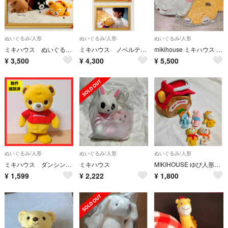
ぬいぐるみ/人形
ぬいぐるみ/人形
ぬいぐるみ/人形
ミキハウス ぬいぐるみうさこ
ミキハウス ノベルティ ぬいぐるみ 黄（くま）
mikihouse ミキハウス ノベルティ ぬいぐるみ2点
¥
3,500
¥
4,300
¥
5,500
ぬいぐるみ/人形
ぬいぐるみ/人形
ぬいぐるみ/人形
ミキハウス ダンシングベア 動作確認品
ミキハウス
MIKIHOUSE ゆび人形ハウスボックス
¥
1,599
¥
2,222
¥
1,800