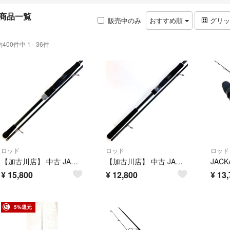
商品一覧
販売中のみ
おすすめ順
グリ
約400件中 1 - 36件
ロッド
ロッド
ロッド
【加古川店】 中古 JACKALL | ジャッカル ロッド 26BRS S86M 【83】
【加古川店】 中古 JACKALL | ジャッカル ロッド BRS BRS-S96M-SC 【83】
¥
15,800
¥
12,800
¥
13,
5%還元