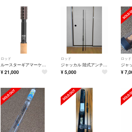
ロッド
ロッド
ロッド
ルースターギアマーケット RGM spec.1 / 300 C-BLACK
ジャッカル 陸式アンチョビドライバー ADR-S96ML (タチウオロッド)
¥
21,000
¥
5,000
¥
7,0