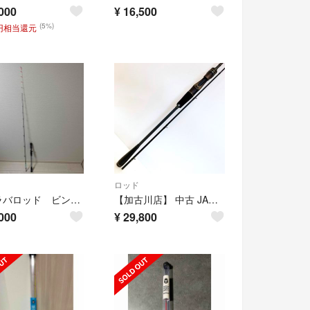
000
¥
16,500
(5%)
0円相当還元
ロッド
タイラバロッド ビンビンスティック HS610UL-ST
【加古川店】 中古 JACKALL | ジャッカル ロッド ゲキダキシャフト GDS-C69H-OMO 【83】
000
¥
29,800