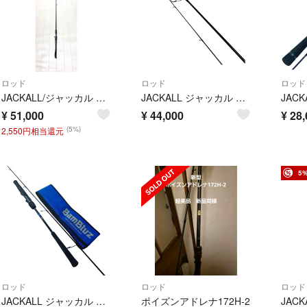
ロッド
ロッド
ロッド
JACKALL/ジャッカル ポイズンアルティマ 1611ML+【RD401-007】
JACKALL ジャッカル ルアーロッド Tコネクションストリーム 本体のみ TS-S80M
¥
51,000
¥
44,000
¥
28,
(5%)
2,550円相当還元
5
ロッド
ロッド
ロッド
JACKALL ジャッカル ジギングロッド バンブルズRB BBRB-SLJ-S64SUL 竿袋付
ポイズンアドレナ172H-2