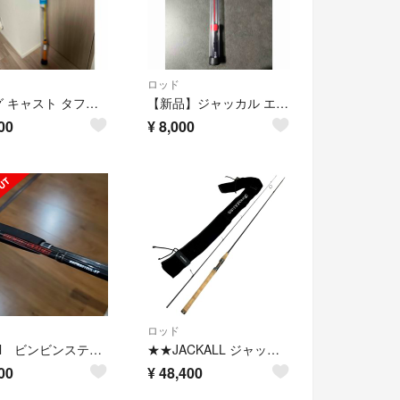
ロッド
エッグ キャスト タフィー シトラスオレンジ
【新品】ジャッカル エッグアーム ショーティー 穴釣り
00
¥
8,000
ロッド
Jackal ビンビンスティック
★★JACKALL ジャッカル ルアーロッド T-コネクション ストリーム 袋付 TS-S86M+
00
¥
48,400