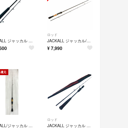
ロッド
JACKALL ジャッカル オフショアロッド ビンビンスティック エクストロ BXS-C511XSUL 本体のみ
JACKALL ジャッカル/RGM spec.T/135T/RGM spec.T/135B/Aランク/69【中古】
600
¥
7,990
%還元
ロッド
JACKALL/ジャッカル ティモン アナザーT-コネクション AT3-S61L+E【RD374-007】
JACKALL ジャッカル ビンビンティック BSC-RB69SUL-ST