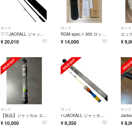
ロッド
ロッド
ロッド
▽▽JACKALL ジャッカル ショアジギング BRS-S100H-SJ
RGM spec.1 300 ロッド コルク仕様 C-COPPER
¥
20,010
¥
14,000
¥
9,0
ロッド
ロッド
ロッド
【新品】ジャッカル エッグアーム ショーティー 穴釣り「希少品」
ττJACKALL ジャッカル ルアーロッド ①エッグアームショーティー釣りよかエッグ
¥
10,000
¥
9,350
¥
8,0