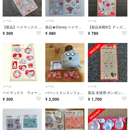
シール
シール
シール
【新品】ベイマックス ふわふわシール Disney
新品★Disney ベイマックス ふわふわ マシュマロシール 立体シール 2点セット
【新品未開封】ディズニー ベイマックス プチドロップステッカー 正規品
¥
300
¥
480
¥
780
シール
シール
シール
ベイマックス ウォーター シール ステッカー 立体 ディズニー Disney
パペットスンスンフェイスぬいぐるみのゾンゾン、ベイマックスボンドロシール
新品 未使用 ボンボンドロップシール ベイマックス ディズニー
¥
300
¥
2,500
¥
1,700