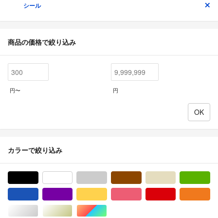
シール
商品の価格で絞り込み
円〜
円
カラーで絞り込み
ブラック/黒色系
ホワイト/白色系
グレー/灰色系
ブラウン/茶色系
ベージュ系
グ
ブルー・ネイビー/青色系
パープル/紫色系
イエロー/黄色系
ピンク/桃色系
レッド/赤色系
オ
シルバー/銀色系
ゴールド/金色系
マルチカラー