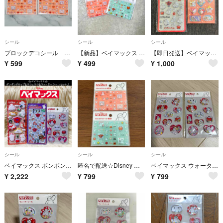
シール
シール
シール
ブロックデコシール ベイマックス 2個セット ディズニー
【新品】ベイマックス ブロックデコシール タイルシール 2種
【即日発送】ベイマックス ぷくぷくシール＆ウォーターシール
¥
599
¥
499
¥
1,000
シール
シール
シール
ベイマックス ボンボンドロップ マシュマロ ウォーター シール セット
匿名で配送☆Disney ブロックデコシール ベイマックス タイルシール
ベイマックス ウォーターシール 2枚
¥
2,222
¥
799
¥
799