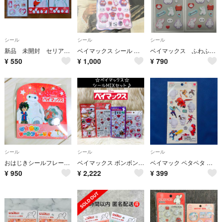
シール
シール
シール
新品 未開封 セリア べーマックス ウォーターシール＆ダイカットステッカー
ベイマックス シール ステッカー Disney コットンパフュー
ベイマックス ふわふわシール セリア ２枚
¥
550
¥
1,000
¥
790
シール
シール
シール
おはじきシールフレーク*ベイマックス
ベイマックス ボンボンドロップ マシュマロ ウォーター ぷくぷく シール セット
ベイマック ペタペタ シール ステッカー デコ コラージュ シール帳
¥
950
¥
2,222
¥
399