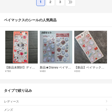
1
2
3
ベイマックスのシールの人気商品
【新品未開封】ディズニー ベイマックス プチドロップステッカー 正規品
新品★Disney ベイマックス ふわふわ マシュマロシール 立体シール 2点セット
【新品】ベイマックス ふわふわシール Disney
¥780
¥480
¥300
タイプで絞り込み
レディース
メンズ