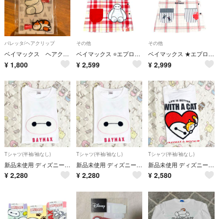
バレッタ/ヘアクリップ
その他
その他
ベイマックス ヘアクリップ ディズニーリゾート
ベイマックス ⭐️エプロン★M-L★保育士★チェック ディズニー
ベイマックス ★エプロン★M-L★保育士★トイストーリー ディズニー ピンク
¥
1,800
¥
2,599
¥
2,999
Tシャツ(半袖/袖なし)
Tシャツ(半袖/袖なし)
Tシャツ(半袖/袖なし)
新品未使用 ディズニー ピクサー ベイマックス 半袖 Tシャツ カットソー LL
新品未使用 ディズニー ピクサー ベイマックス 半袖 Tシャツ カットソー 3L
新品未使用 ディズニー ピクサー ベイマックス モチ 半袖 Tシャツ サガラ刺繍
¥
2,280
¥
2,280
¥
2,580