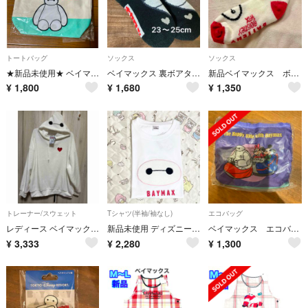
トートバッグ
ソックス
ソックス
★新品未使用★ ベイマックス トートバッグ キャンバス
ベイマックス 裏ボアタイプ 履くホカロン ルームソックス ディズニー 靴下
新品ベイマックス ボアソックス 24〜26cm もこもこ靴下 ルームソックス
¥
1,800
¥
1,680
¥
1,350
トレーナー/スウェット
Tシャツ(半袖/袖なし)
エコバッグ
レディース ベイマックス フード付きトレーナー 新品 LLサイズ
新品未使用 ディズニー ピクサー ベイマックス 半袖 Tシャツ カットソー M
ベイマックス エコバッグ カプセルトイ
¥
3,333
¥
2,280
¥
1,300