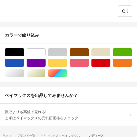
カラーで絞り込み
ブラック/黒色系
ホワイト/白色系
グレー/灰色系
ブラウン/茶色系
ベージュ系
グ
ブルー・ネイビー/青色系
パープル/紫色系
イエロー/黄色系
ピンク/桃色系
レッド/赤色系
オ
シルバー/銀色系
ゴールド/金色系
マルチカラー
ベイマックスを出品してみませんか？
買取よりも高値で売れる!
まずはベイマックスの売れ筋価格をチェック
ラクマ
ブランド一覧
ベイマックス（ベイマックス）
レディース