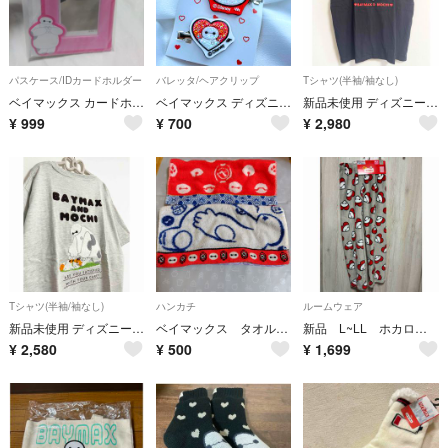
パスケース/IDカードホルダー
バレッタ/ヘアクリップ
Tシャツ(半袖/袖なし)
ベイマックス カードホルダー カードセット ピンク 推し活 トレカ ICカード
ベイマックス ディズニー 前髪クリップ デコ ヘアクリップ デコ ディズニーデコ
新品未使用 ディズニー ベイマックス モチ 半袖 Tシャツ サガラ刺繍 3L 黒
¥
999
¥
700
¥
2,980
Tシャツ(半袖/袖なし)
ハンカチ
ルームウェア
新品未使用 ディズニー ベイマックス モチ 半袖 Tシャツ サガラ刺繍 L 灰
ベイマックス タオル生地ハンカチ2枚
新品 L~LL ホカロン ベイマックス ディズニー ルームウェア 部屋着
¥
2,580
¥
500
¥
1,699