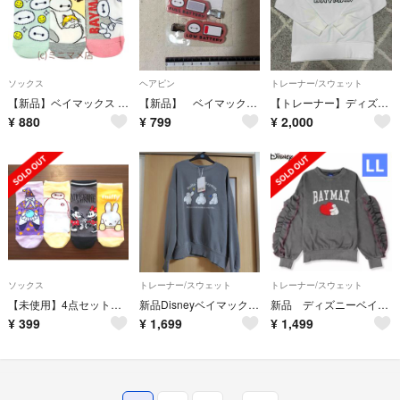
ソックス
ヘアピン
トレーナー/スウェット
【新品】ベイマックス ディズニー 靴下 ショート丈 3足セット
【新品】 ベイマックス 前髪ピン 前髪クリップ バッテリー風 かわいい
【トレーナー】ディズニーリゾート ベイマックス M
¥
880
¥
799
¥
2,000
ソックス
トレーナー/スウェット
トレーナー/スウェット
【未使用】4点セットレディースキャラクターソックスベイマックスミッフィー
新品Disneyベイマックス裏起毛トレーナーM
新品 ディズニーベイマックス トレーナー LLサイズ フリル
¥
399
¥
1,699
¥
1,499