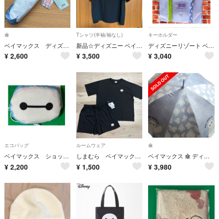
傘
Tシャツ(半袖/袖なし)
キーホルダー
ベイマックス ディズニー 晴雨兼用 グラスファイバー 折り畳み傘
新品☆ディズニー ベイマックス Tシャツ ブラック ユニセックス Lサイズ
ディズニーリゾート ベイマックス ミセス スマートフォンアクセサリー
¥
2,600
¥
3,500
¥
3,040
エコバッグ
ルームウェア
傘
ベイマックス ショッピングバッグ
しまむら ベイマックス ルームセット上下 新品
ベイマックス 傘 ディズニー 晴雨兼用 長傘 UVカット 日傘 紫外線対策
¥
2,200
¥
1,500
¥
3,980