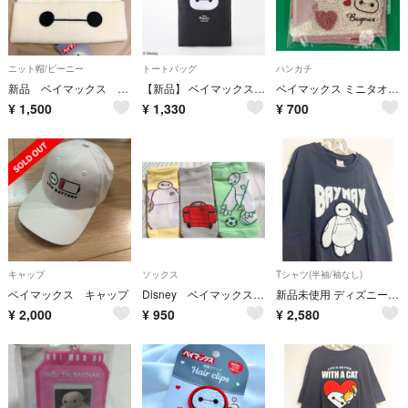
ニット帽/ビーニー
トートバッグ
ハンカチ
新品 ベイマックス ニット帽 57.5cm ディズニー
【新品】 ベイマックス トートバッグ ディズニー
ベイマックス ミニタオル Heart
¥
1,500
¥
1,330
¥
700
キャップ
ソックス
Tシャツ(半袖/袖なし)
ベイマックス キャップ
Disney ベイマックス靴下 3足セット 23-25cm
新品未使用 ディズニー ベイマックス 半袖 Tシャツ サガラ刺繍 L ブラック
¥
2,000
¥
950
¥
2,580