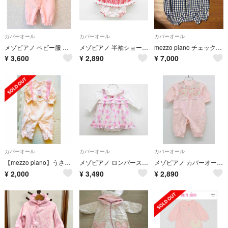
カバーオール
カバーオール
カバーオール
メゾピアノ ベビー服 カバーオール
メゾピアノ 半袖ショートオール×チュニックセット 80cm キッズ 女児 赤【中古】【新入荷!】《
mezzo piano チェック柄ベビー服 80 サロペット
¥
3,600
¥
2,890
¥
7,000
カバーオール
カバーオール
カバーオール
【mezzo piano】うさぎバレリーナ 2WAYオール
メゾピアノ ロンパース×チュニックセット 50-70cm キッズ 女児 ピンク【中古】【新入荷!】《
メゾピアノ カバーオール 50cm‐70cm キッズ 女児 ピンク【中古】【新入荷!】▼
¥
2,000
¥
3,490
¥
2,890