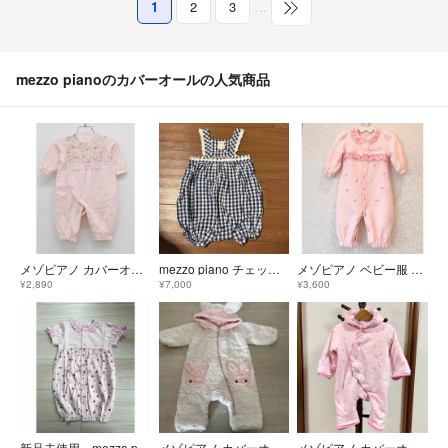
1
2
3
…
mezzo pianoのカバーオールの人気商品
メゾピアノ カバーオール 50cm‐70cm キッズ 女児 ピンク【中古】【新入荷!】▼
mezzo piano チェック柄ベビー服 80 サロペット
メゾピアノ ベビー服 カバーオール
¥2,890
¥7,000
¥3,600
新品未使用 mezzo piano いちご柄 2wayカバーオール 50-70
メゾピアノ カバーオール
メゾピアノ カバーオール ベビー70〜80cm