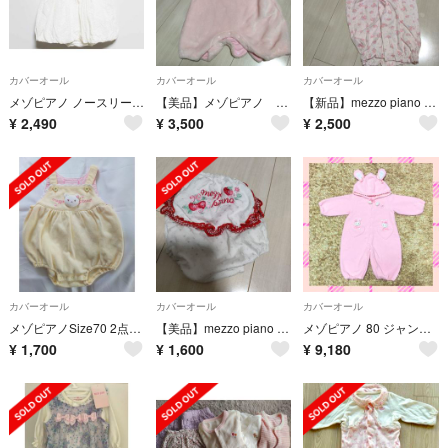
カバーオール
カバーオール
カバーオール
メゾピアノ ノースリーブカバーオール/ロンパース/ワンピース 80cm キッズ 女児 白【中古】【新入荷!】‡
【美品】メゾピアノ うさぎのカバーオール 80
【新品】mezzo piano ツーウェイオール
¥
2,490
¥
3,500
¥
2,500
カバーオール
カバーオール
カバーオール
メゾピアノSize70 2点セット
【美品】mezzo piano カバーパンツ
メゾピアノ 80 ジャンプスーツ アウター コート ロンパース ミミポポ レア
¥
1,700
¥
1,600
¥
9,180