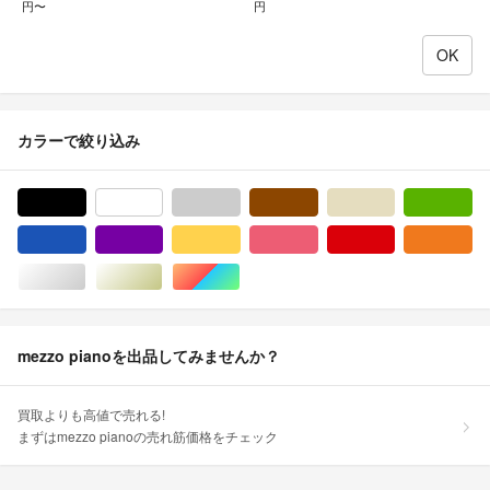
円〜
円
カラーで絞り込み
ブラック/黒色系
ホワイト/白色系
グレー/灰色系
ブラウン/茶色系
ベージュ系
グ
ブルー・ネイビー/青色系
パープル/紫色系
イエロー/黄色系
ピンク/桃色系
レッド/赤色系
オ
シルバー/銀色系
ゴールド/金色系
マルチカラー
mezzo pianoを出品してみませんか？
買取よりも高値で売れる!
まずはmezzo pianoの売れ筋価格をチェック