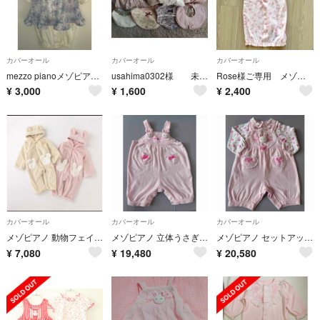
カバーオール
カバーオール
カバーオール
mezzo pianoメゾピアノ レースエプロン付2WAYオール
usahima0302様 未使用あり 女の子ベビー用品 まとめ売り
Rose様ご専用 メゾピアノ2点 ベビー ピンク ツーウェイオール 50-70
¥
3,000
¥
1,600
¥
2,400
カバーオール
カバーオール
カバーオール
メゾピアノ 動物フェイクファーアウターオール 70 80
メゾピアノ 立体うさぎ カバーオール 70cm
メゾピアノ セットアップ 70cm
¥
7,080
¥
19,480
¥
20,580