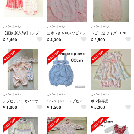
カバーオール
カバーオール
カバーオール
【夏物 新入荷!】†メゾピアノ/mezzo piano†80cm チュニック＆ロンパースセット/ロンパース/ワンピース 赤×白 22年製【中古】子供服 キッズ kids ベビー服 baby 女の子 夏 onepi 416042
立体うさぎ🐰メゾピアノ
ベビー服 サイズ50-70 メゾピアノ
¥
2,490
¥
4,300
¥
2,500
カバーオール
カバーオール
カバーオール
メゾピアノ カバーオール ２着セット 50-70cm 女の子 春物
mezzo piano メゾピアノ ロンパース カバーオール 80cm
ポン様専用
¥
1,000
¥
1,500
¥
5,200