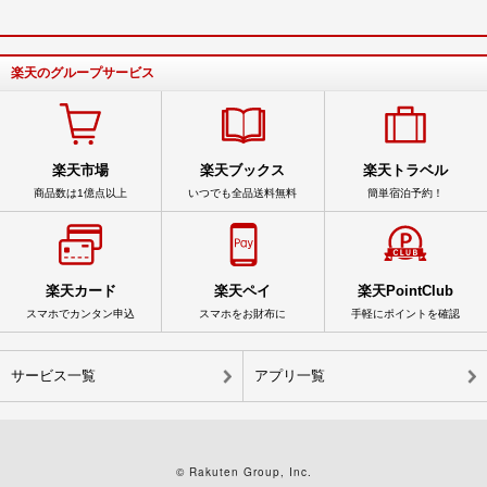
楽天のグループサービス
楽天市場
楽天ブックス
楽天トラベル
商品数は1億点以上
いつでも全品送料無料
簡単宿泊予約！
楽天カード
楽天ペイ
楽天PointClub
スマホでカンタン申込
スマホをお財布に
手軽にポイントを確認
サービス一覧
アプリ一覧
© Rakuten Group, Inc.