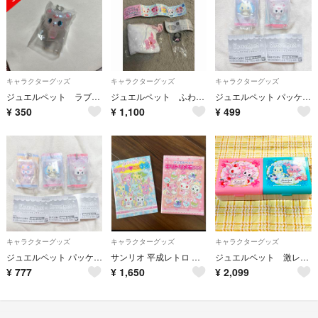
キャラクターグッズ
キャラクターグッズ
キャラクターグッズ
ジュエルペット ラブラ めじるしアクセサリー
ジュエルペット ふわふわ巾着のルビーとぷくっとクリアリングのダイアナ
ジュエルペット パッケージミニチュアチャーム ラブラ サフィー
¥
350
¥
1,100
¥
499
キャラクターグッズ
キャラクターグッズ
キャラクターグッズ
ジュエルペット パッケージミニチュアチャーム ラブラ エンジェラ サフィー
サンリオ 平成レトロ ジュエルペット ミニ手帳 キリトリメモブック 2冊セット
ジュエルペット 激レア レトロ アクセサリーケース アクセサリーボックス 2点セット
¥
777
¥
1,650
¥
2,099