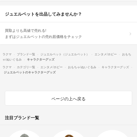
ジュエルペットを出品してみませんか？
買取よりも高値で売れる!
まずはジュエルペットの売れ筋価格をチェック
ラクマ
ブランド一覧
ジュエルペット（ジュエルペット）
エンタメ/ホビー
おもち
ゃ/ぬいぐるみ
キャラクターグッズ
ラクマ
カテゴリ一覧
エンタメ/ホビー
おもちゃ/ぬいぐるみ
キャラクターグッズ
ジュエルペットのキャラクターグッズ
ページの上へ戻る
注目ブランド一覧