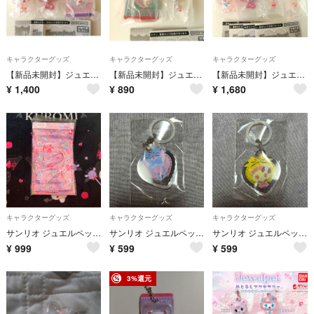
キャラクターグッズ
キャラクターグッズ
キャラクターグッズ
【新品未開封】ジュエルペット めじるしアクセサリー ガーネット ルビー ミニチュアパッケージ ガチャ
【新品未開封】ジュエルペット ラブラ めじるしアクセサリー パッケージミニチャーム サンリオ ガチャ
【新品未開封】ジュエルペット めじるしアクセサリー セミコンプリート サンリオ
¥
1,400
¥
890
¥
1,680
キャラクターグッズ
キャラクターグッズ
キャラクターグッズ
サンリオ ジュエルペット ランチおそろい3点セット 2012
サンリオ ジュエルペット アンブレラマーカー vol.3 ルナ
サンリオ ジュエルペット アンブレラマーカー vol.3 サンゴ
¥
999
¥
599
¥
599
3%還元