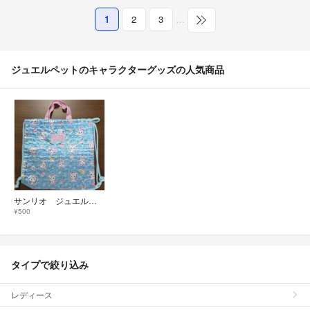
1
2
3
…
ジュエルペットのキャラクターグッズの人気商品
サンリオ ジュエルペット リュック
¥500
タイプで絞り込み
レディース