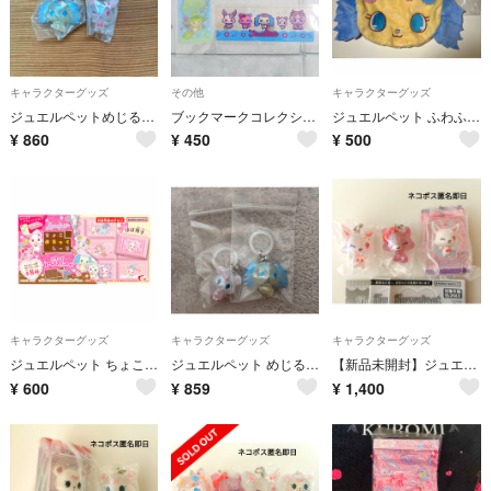
キャラクターグッズ
その他
キャラクターグッズ
ジュエルペットめじるしアクセサリー2個セット
ブックマークコレクション ジュエルペット ペリドット シークレット 集合
ジュエルペット ふわふわ巾着 サフィー
¥
860
¥
450
¥
500
キャラクターグッズ
キャラクターグッズ
キャラクターグッズ
ジュエルペット ちょこぶろっくしーる サフィー
ジュエルペット めじるしアクセサリー キラキラオーロラver. ラブラ サフィー
【新品未開封】ジュエルペット めじるしアクセサリー ガーネット ルビー ミニチュアパッケージ ガチャ
¥
600
¥
859
¥
1,400