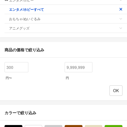
エンタメ/ホビーすべて
おもちゃ/ぬいぐるみ
アニメグッズ
商品の価格で絞り込み
円〜
円
カラーで絞り込み