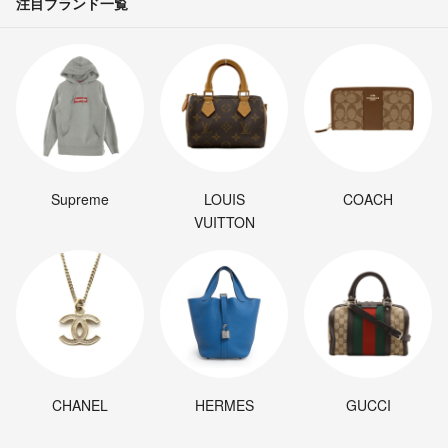
注目ブランド一覧
Supreme
LOUIS
COACH
VUITTON
CHANEL
HERMES
GUCCI