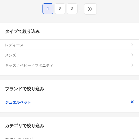
1
2
3
…
タイプで絞り込み
レディース
メンズ
キッズ／ベビー／マタニティ
ブランドで絞り込み
ジュエルペット
カテゴリで絞り込み
エンタメ/ホビー