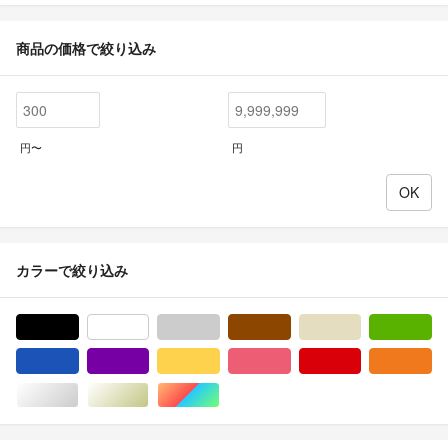
商品の価格で絞り込み
円〜
円
カラーで絞り込み
ブラック/黒色系
ホワイト/白色系
グレー/灰色系
ブラウン/茶色系
ベージュ系
グ
ブルー・ネイビー/青色系
パープル/紫色系
イエロー/黄色系
ピンク/桃色系
レッド/赤色系
オ
シルバー/銀色系
ゴールド/金色系
マルチカラー