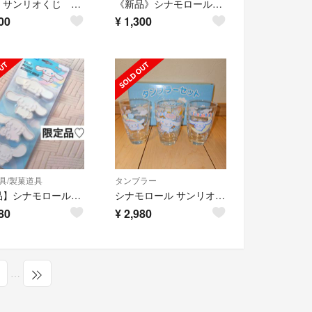
新品 サンリオくじ シナモロールマグカップキーホルダー3点セット
《新品》シナモロール 2段ランチボックス お弁当箱
00
¥
1,300
具/製菓道具
タンブラー
【新品】シナモロール クッキー型 正規品
シナモロール サンリオ タンブラー セット コップ シナモンロール レトロ レア
80
¥
2,980
…