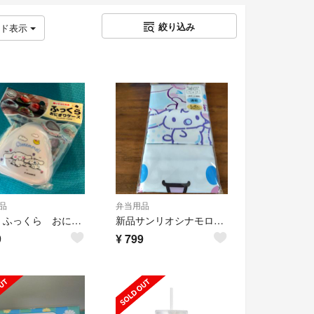
絞り込み
ッド表示
品
弁当用品
新品 ふっくら おにぎりケース 三角形 Sanrio シナモロール
新品サンリオシナモロールランチクロス
9
¥
799