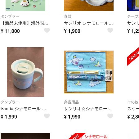
タンブラー
食器
テーブ
【新品未使用】海外限定 スタバ×シナモロール コラボ タンブラー 箱付 サンリオ
サンリオ シナモロール ダイカット深皿
¥
11,000
¥
1,900
¥
1,2
タンブラー
弁当用品
その他
Sanrio シナモロール ステンレスマグカップ 水色 Cinnamoroll
サンリオ☆シナモロール☆新品☆ランチクロス☆お箸セット☆③☆給食☆お弁当
¥
1,999
¥
1,990
¥
2,8