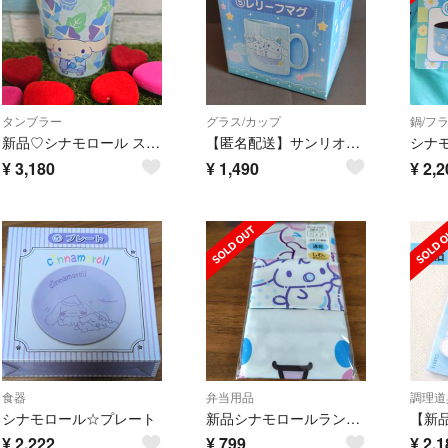
タンブラー
グラス/カップ
鍋/フ
新品♡シナモロール ステンレスタンブラー 朝顔
【匿名配送】サンリオ シナモロール 当たりくじ レリーフマグ
¥
3,180
¥
1,490
¥
2,2
食器
弁当用品
調理道
シナモロール☆プレート
新品シナモロールランチクロス
¥
2,222
¥
799
¥
2,1