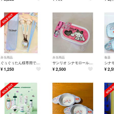
弁当用品
弁当用品
食器
ぐぅぐぅたん様専用です‼︎ サンリオ:スプーン+フォーク+箸+ケースセット一点のみ
サンリオ シナモロール シナモン モカ りぼんデザイン ランチケース 平成
¥
1,250
¥
2,500
¥
2,5